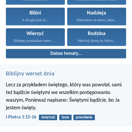
Bliźni
Nadzieja
A drugie jest to...
Albowiem Ja wiem, jakie...
Wierzyć
Rodzina
Dlatego powiadam wam: Wszystko...
Niechaj słowa te, które...
Dalsze tematy...
Biblijny werset dnia
Lecz za przykładem świętego, który was powołał, sami
też bądźcie świętymi we wszelkim postępowaniu
waszym, Ponieważ napisano: Świętymi bądźcie, bo Ja
jestem święty.
I Piotra 1:15-16
świętość
życie
powołanie