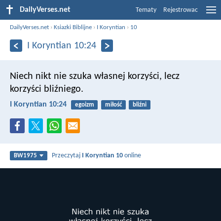
DailyVerses.net
Tematy
Rejestrowac
DailyVerses.net
›
Ksiazki Biblijne
›
I Koryntian
›
10
I Koryntian 10:24
Niech nikt nie szuka własnej korzyści, lecz
korzyści bliźniego.
I Koryntian 10:24
egoizm
miłość
bliźni
Przeczytaj
I Koryntian 10
online
BW1975