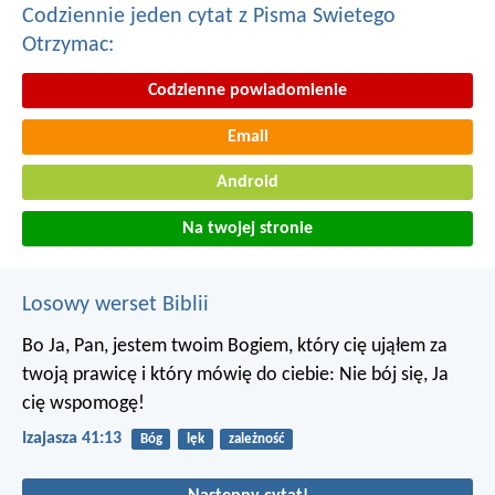
Codziennie jeden cytat z Pisma Swietego
Otrzymac:
Codzienne powiadomienie
Email
Android
Na twojej stronie
Losowy werset Biblii
Bo Ja, Pan, jestem twoim Bogiem,
który cię ująłem za
twoją prawicę
i który mówię do ciebie: Nie bój się, Ja
cię wspomogę!
Izajasza 41:13
Bóg
lęk
zależność