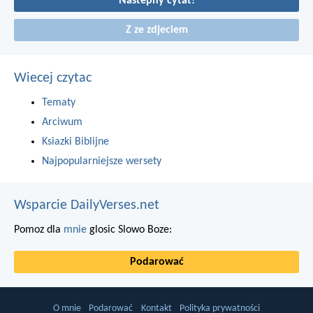
Nastepny cytat!
Z ze zdjeciem
Wiecej czytac
Tematy
Arciwum
Ksiazki Biblijne
Najpopularniejsze wersety
Wsparcie DailyVerses.net
Pomoz dla
mnie
glosic Slowo Boze:
Podarować
O mnie
Podarować
Kontakt
Polityka prywatności