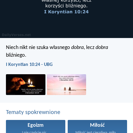
Niech nikt nie szuka własnego
dobra
, lecz
dobra
bliźniego.
I Koryntian 10:24 - UBG
Tematy spokrewnione
Egoizm
Miłość
I nie czyńcie nic...
Miłość jest cierpliwa, miłość...