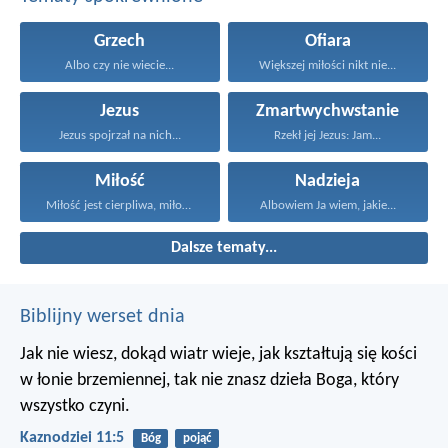
Grzech
Ofiara
Albo czy nie wiecie...
Większej miłości nikt nie...
Jezus
Zmartwychwstanie
Jezus spojrzał na nich...
Rzekł jej Jezus: Jam...
Miłość
Nadzieja
Miłość jest cierpliwa, miłość...
Albowiem Ja wiem, jakie...
Dalsze tematy...
Biblijny werset dnia
Jak nie wiesz, dokąd wiatr wieje,
jak kształtują się kości
w łonie brzemiennej,
tak nie znasz dzieła Boga, który
wszystko czyni.
Kaznodziei 11:5
Bóg
pojąć