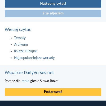
Nastepny cytat!
Z ze zdjeciem
Wiecej czytac
Tematy
Arciwum
Ksiazki Biblijne
Najpopularniejsze wersety
Wsparcie DailyVerses.net
Pomoz dla
mnie
glosic Slowo Boze:
Podarować