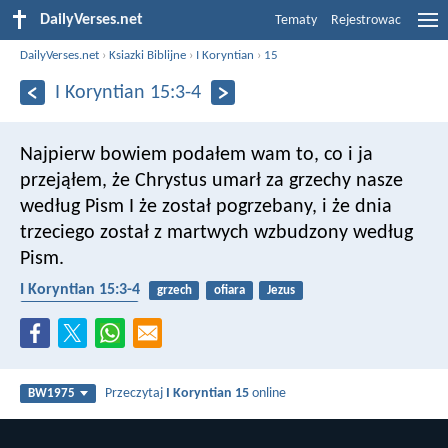
DailyVerses.net
Tematy
Rejestrowac
DailyVerses.net
›
Ksiazki Biblijne
›
I Koryntian
›
15
I Koryntian 15:3-4
Najpierw bowiem podałem wam to, co i ja
przejąłem, że Chrystus umarł za grzechy nasze
według Pism I że został pogrzebany, i że dnia
trzeciego został z martwych wzbudzony według
Pism.
I Koryntian 15:3-4
grzech
ofiara
Jezus
zmartwychwstanie
Przeczytaj
I Koryntian 15
online
BW1975