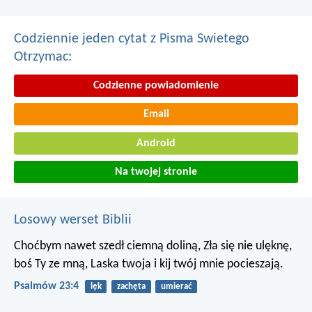
Codziennie jeden cytat z Pisma Swietego
Otrzymac:
Codzienne powiadomienie
Email
Android
Na twojej stronie
Losowy werset Biblii
Choćbym nawet szedł ciemną doliną,
Zła się nie ulęknę,
boś Ty ze mną,
Laska twoja i kij twój mnie pocieszają.
Psalmów 23:4
lęk
zachęta
umierać