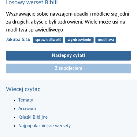
Losowy werset Biblii
Wyznawajcie sobie nawzajem upadki i módlcie się jedni
za drugich, abyście byli uzdrowieni. Wiele może usilna
modlitwa sprawiedliwego.
Jakuba 5:16
sprawiedliwość
wyzdrowienie
modlitwa
Nastepny cytat!
Z ze zdjeciem
Wiecej czytac
Tematy
Arciwum
Ksiazki Biblijne
Najpopularniejsze wersety