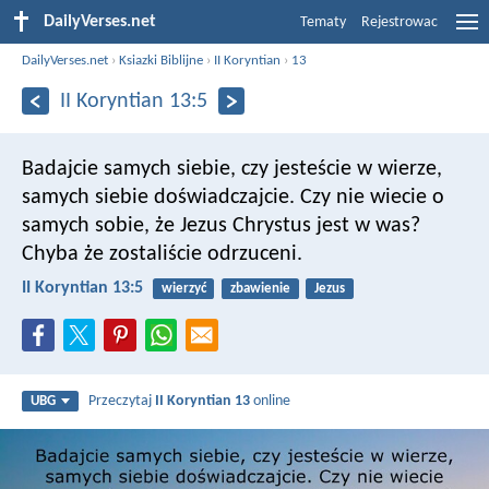
DailyVerses.net
Tematy
Rejestrowac
DailyVerses.net
›
Ksiazki Biblijne
›
II Koryntian
›
13
II Koryntian 13:5
Badajcie samych siebie, czy jesteście w wierze,
samych siebie doświadczajcie. Czy nie wiecie o
samych sobie, że Jezus Chrystus jest w was?
Chyba że zostaliście odrzuceni.
II Koryntian 13:5
wierzyć
zbawienie
Jezus
Przeczytaj
II Koryntian 13
online
UBG