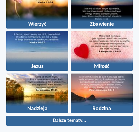
Wierzyć
Zbawienie
Jezus
Miłość
Nadzieja
Rodzina
Dalsze tematy...