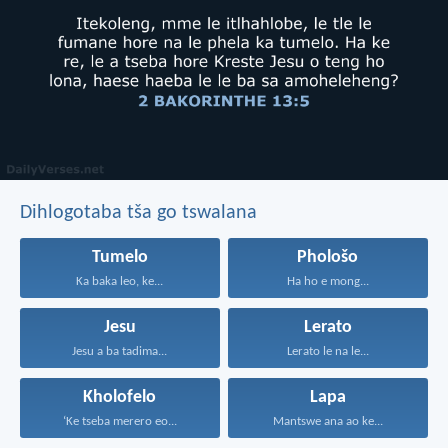
Dihlogotaba tša go tswalana
Tumelo
Phološo
Ka baka leo, ke...
Ha ho e mong...
Jesu
Lerato
Jesu a ba tadima...
Lerato le na le...
Kholofelo
Lapa
‘Ke tseba merero eo...
Mantswe ana ao ke...