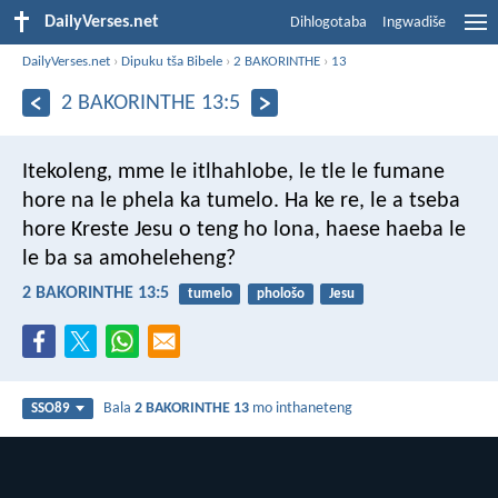
DailyVerses.net
Dihlogotaba
Ingwadiše
DailyVerses.net
›
Dipuku tša Bibele
›
2 BAKORINTHE
›
13
2 BAKORINTHE 13:5
Itekoleng, mme le itlhahlobe, le tle le fumane
hore na le phela ka tumelo. Ha ke re, le a tseba
hore Kreste Jesu o teng ho lona, haese haeba le
le ba sa amoheleheng?
2 BAKORINTHE 13:5
tumelo
phološo
Jesu
Bala
2 BAKORINTHE 13
mo inthaneteng
SSO89