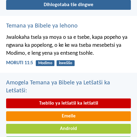
Dihlogotaba tše dingwe
Temana ya Bibele ya lehono
Jwalokaha tsela ya moya
o sa e tsebe,
kapa popeho ya
ngwana
ka popelong,
o ke ke wa tseba
mesebetsi ya
Modimo,
e leng yena ya entseng tsohle.
MORUTI 11:5
Modimo
kwešišo
Amogela Temana ya Bibele ya Letšatši ka
Letšatši:
Tsebišo ya letšatši ka letšatši
Emeile
Android