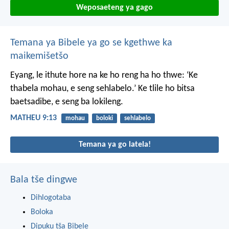
Weposaeteng ya gago
Temana ya Bibele ya go se kgethwe ka
maikemišetšo
Eyang, le ithute hore na ke ho reng ha ho thwe: ‘Ke
thabela mohau, e seng sehlabelo.’ Ke tlile ho bitsa
baetsadibe, e seng ba lokileng.
MATHEU 9:13
mohau
boloki
sehlabelo
Temana ya go latela!
Bala tše dingwe
Dihlogotaba
Boloka
Dipuku tša Bibele