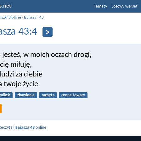
s.net
Tematy
Losowy werset
iazki Biblijne
›
Izajasza
›
43
jasza 43:4
 jesteś, w moich oczach drogi,
 cię miłuję,
ludzi za ciebie
a twoje życie.
miłość
zbawienie
zachęta
cenne towary
zeczytaj
Izajasza 43
online