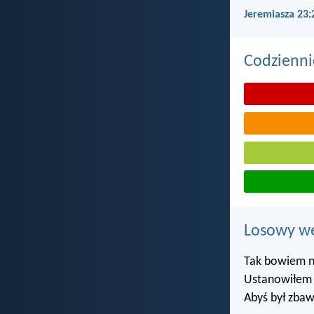
Jeremiasza 23:
Codzienni
Losowy wer
Tak bowiem n
Ustanowiłem c
Abyś był zbaw