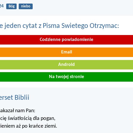
24
Bóg
niebo
e jeden cytat z Pisma Swietego Otrzymac:
Codzienne powiadomienie
Email
Android
Na twojej stronie
set Biblii
akazał nam Pan:
ię światłością dla pogan,
ieniem aż po krańce ziemi.