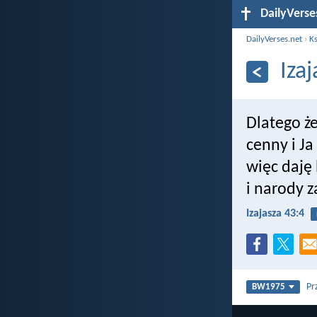
DailyVerse
DailyVerses.net
›
Ks
Iza
Dlatego że
cenny i Ja
więc daję 
i narody z
Izajasza 43:4
Pr
BW1975