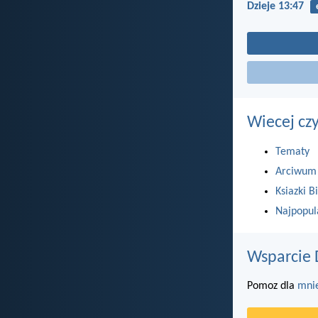
Dzieje 13:47
Wiecej cz
Tematy
Arciwum
Ksiazki Bi
Najpopul
Wsparcie 
Pomoz dla
mni