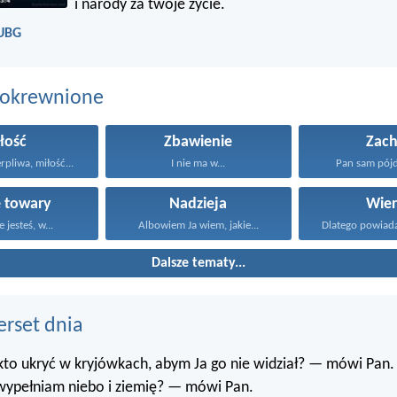
i narody za twoje życie.
 UBG
pokrewnione
łość
Zbawienie
Zach
erpliwa, miłość...
I nie ma w...
Pan sam pójdz
 towary
Nadzieja
Wier
 jesteś, w...
Albowiem Ja wiem, jakie...
Dalsze tematy...
erset dnia
 kto ukryć w kryjówkach, abym Ja go nie widział? — mówi Pan.
 wypełniam niebo i ziemię? — mówi Pan.