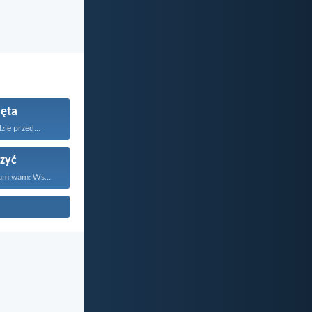
ęta
ie przed...
zyć
Dlatego powiadam wam: Wszystko...