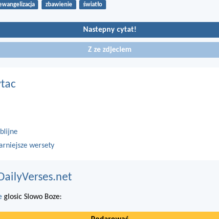
ewangelizacja
zbawienie
światło
Nastepny cytat!
Z ze zdjeciem
ytac
blijne
arniejsze wersety
DailyVerses.net
e
glosic Slowo Boze: