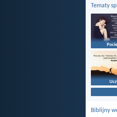
Tematy s
Pocie
Ucz
Biblijny w