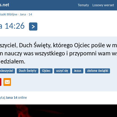
s.net
Tematy
Losowy werset
iazki Biblijne
›
Jana
›
14
a 14:26
szyciel, Duch Święty, którego Ojciec pośle w 
on nauczy was wszystkiego i przypomni wam ws
edziałem.
cieszyciel
Duch Święty
Ojciec
uczyć się
Jezus
zielone świątki
ytaj
Jana 14
online