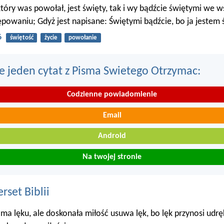
 który was powołał, jest święty, tak i wy bądźcie świętymi we 
powaniu; Gdyż jest napisane: Świętymi bądźcie, bo ja jestem 
6
świętość
życie
powołanie
e jeden cytat z Pisma Swietego Otrzymac:
Codzienne powiadomienie
Email
Android
Na twojej stronie
set Biblii
 ma lęku, ale doskonała miłość usuwa lęk, bo lęk przynosi udr