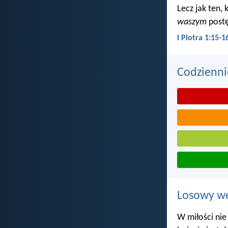
Lecz jak ten,
waszym
postę
I Piotra 1:15-1
Codzienni
Losowy wer
W miłości nie