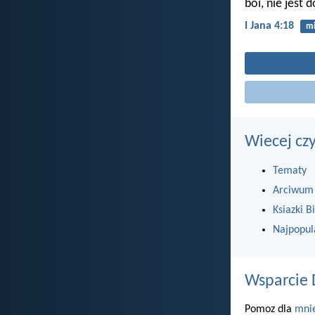
boi, nie jest 
I Jana 4:18
mi
Wiecej cz
Tematy
Arciwum
Ksiazki Bi
Najpopul
Wsparcie 
Pomoz dla
mni