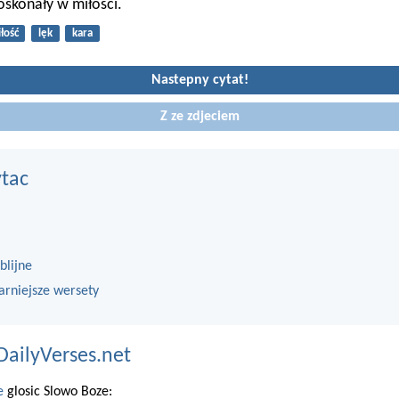
doskonały w miłości.
łość
lęk
kara
Nastepny cytat!
Z ze zdjeciem
ytac
blijne
arniejsze wersety
DailyVerses.net
e
glosic Slowo Boze: