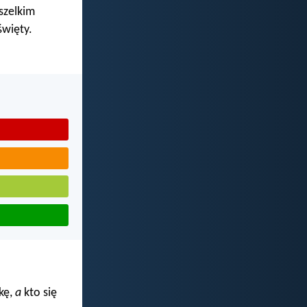
wszelkim
święty.
ękę,
a
kto się