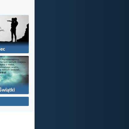
iec
Świątki