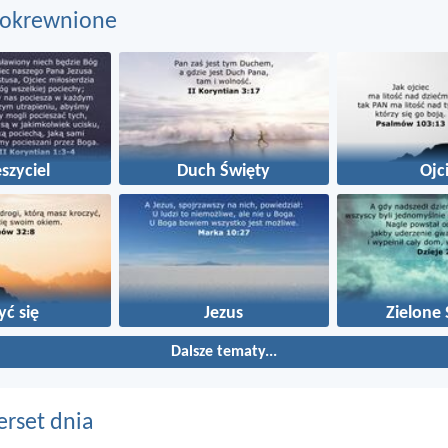
pokrewnione
szyciel
Duch Święty
Ojc
yć się
Jezus
Zielone 
Dalsze tematy...
erset dnia