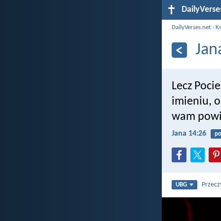
DailyVerse
DailyVerses.net
›
Ks
Jan
Lecz Pocie
imieniu, 
wam powi
Jana 14:26
po
Przecz
UBG