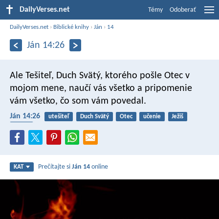
DailyVerses.net
Témy
Odoberať
DailyVerses.net
›
Biblické knihy
›
Ján
›
14
Ján 14:26
Ale Tešiteľ, Duch Svätý, ktorého pošle Otec v
mojom mene, naučí vás všetko a pripomenie
vám všetko, čo som vám povedal.
Ján 14:26
utešiteľ
Duch Svätý
Otec
učenie
Ježiš
turíce
Prečítajte si
Ján 14
online
KAT