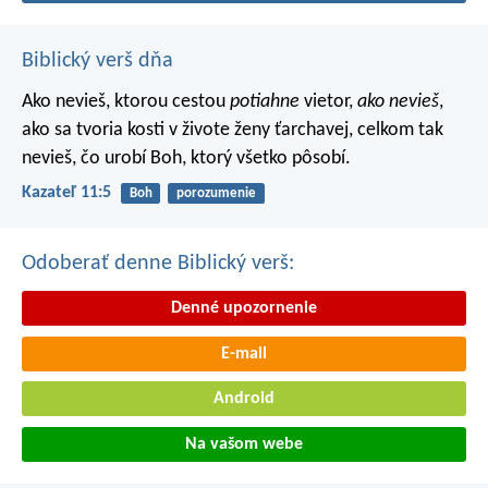
Biblický verš dňa
Ako nevieš, ktorou cestou
potiahne
vietor,
ako nevieš
,
ako sa tvoria kosti v živote ženy ťarchavej, celkom tak
nevieš, čo urobí Boh, ktorý všetko pôsobí.
Kazateľ 11:5
Boh
porozumenie
Odoberať denne Biblický verš:
Denné upozornenie
E-mail
Android
Na vašom webe