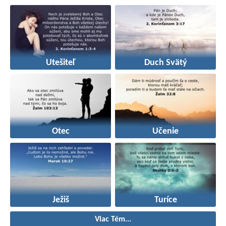
Utešiteľ
Duch Svätý
Otec
Učenie
Ježiš
Turíce
Viac Tém...