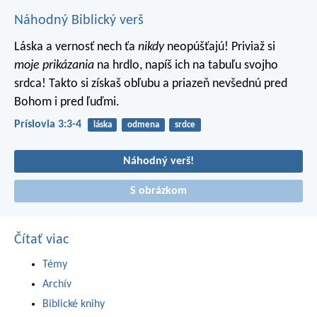
Náhodný Biblický verš
Láska a vernosť nech ťa
nikdy
neopúšťajú!
Priviaž si
moje prikázania
na hrdlo,
napíš ich na tabuľu svojho
srdca!
Takto si získaš obľubu a priazeň nevšednú pred
Bohom i pred ľuďmi.
Príslovia 3:3-4
láska
odmena
srdce
Náhodný verš!
S obrázkom
Čítať viac
Témy
Archív
Biblické knihy