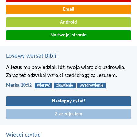
Email
Android
Na twojej stronie
Losowy werset Biblii
A Jezus mu powiedział: Idź, twoja wiara cię uzdrowiła.
Zaraz też odzyskał wzrok i szedł drogą za Jezusem.
Marka 10:52
wierzyć
zbawienie
wyzdrowienie
Nastepny cytat!
Z ze zdjeciem
Wiecej czytac