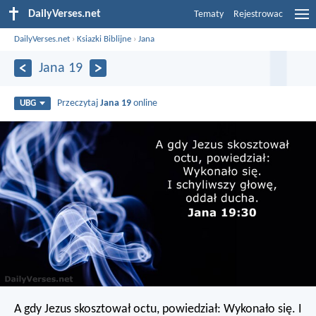
DailyVerses.net
Tematy
Rejestrowac
DailyVerses.net
›
Ksiazki Biblijne
›
Jana
Jana 19
Przeczytaj
Jana 19
online
UBG
A gdy Jezus skosztował octu, powiedział: Wykonało się. I