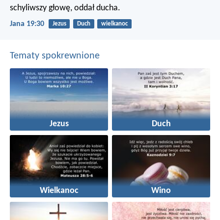
schyliwszy głowę, oddał ducha.
Jana 19:30
Jezus
Duch
wielkanoc
Tematy spokrewnione
Jezus
Duch
Wielkanoc
Wino