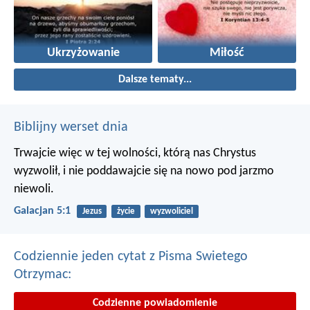
Ukrzyżowanie
Miłość
Dalsze tematy...
Biblijny werset dnia
Trwajcie więc w tej wolności, którą nas Chrystus
wyzwolił, i nie poddawajcie się na nowo pod jarzmo
niewoli.
Galacjan 5:1
Jezus
życie
wyzwoliciel
Codziennie jeden cytat z Pisma Swietego
Otrzymac:
Codzienne powiadomienie