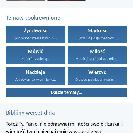
Tematy spokrewnione
Życzliwość
Mądrość
Skromność wasza niech będzie...
Gdyż Bóg daje mądrość...
Mówić
Miłość
Śmierć i życie są...
Miłość jest cierpliwa, miłość...
Nadzieja
Wierzyć
Albowiem Ja wiem, jakie...
Dlatego powiadam wam: Wszystko...
Dalsze tematy...
Biblijny werset dnia
Toteż Ty, Panie, nie odmawiaj mi litości swojej;
Łaska i
wierność twoja niechaj mnie zawsze strzegą!