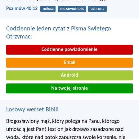
Psalmów 40:12
miłość
niezawodność
ochrona
Codziennie jeden cytat z Pisma Swietego
Otrzymac:
Codzienne powiadomienie
Email
Android
Na twojej stronie
Losowy werset Biblii
Błogosławiony mąż, który polega na Panu,
którego
ufnością jest Pan!
Jest on jak drzewo zasadzone nad
wodą,
które nad potok zapuszcza swoje korzenie,
nie