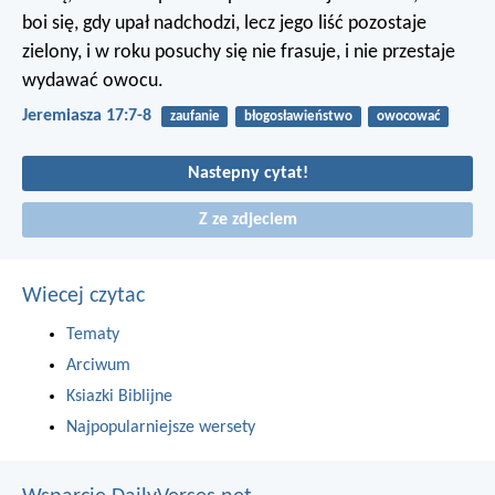
boi się, gdy upał nadchodzi,
lecz jego liść pozostaje
zielony,
i w roku posuchy się nie frasuje,
i nie przestaje
wydawać owocu.
Jeremiasza 17:7-8
zaufanie
błogosławieństwo
owocować
Nastepny cytat!
Z ze zdjeciem
Wiecej czytac
Tematy
Arciwum
Ksiazki Biblijne
Najpopularniejsze wersety