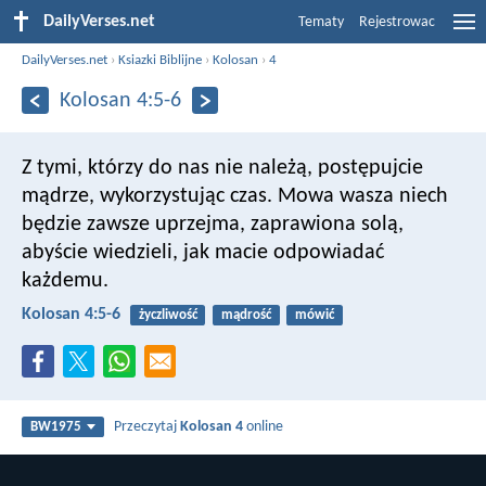
DailyVerses.net
Tematy
Rejestrowac
DailyVerses.net
›
Ksiazki Biblijne
›
Kolosan
›
4
Kolosan 4:5-6
Z tymi, którzy do nas nie należą, postępujcie
mądrze, wykorzystując czas.
Mowa wasza niech
będzie zawsze uprzejma, zaprawiona solą,
abyście wiedzieli, jak macie odpowiadać
każdemu.
Kolosan 4:5-6
życzliwość
mądrość
mówić
Przeczytaj
Kolosan 4
online
BW1975