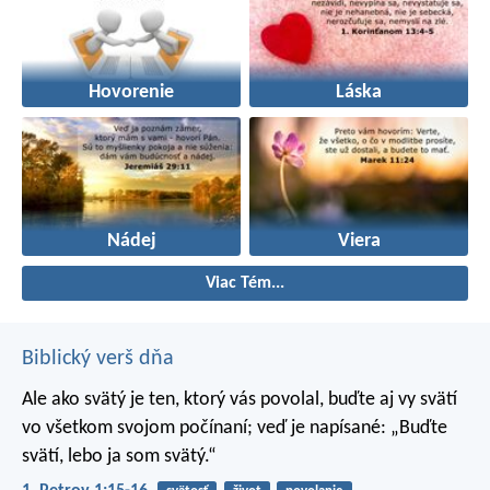
Hovorenie
Láska
Nádej
Viera
Viac Tém...
Biblický verš dňa
Ale ako svätý je ten, ktorý vás povolal, buďte aj vy svätí
vo všetkom svojom počínaní; veď je napísané: „Buďte
svätí, lebo ja som svätý.“