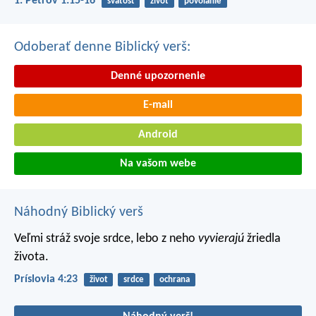
1. Petrov 1:15-16
svätosť
život
povolanie
Odoberať denne Biblický verš:
Denné upozornenie
E-mail
Android
Na vašom webe
Náhodný Biblický verš
Veľmi stráž svoje srdce,
lebo z neho
vyvierajú
žriedla
života.
Príslovia 4:23
život
srdce
ochrana