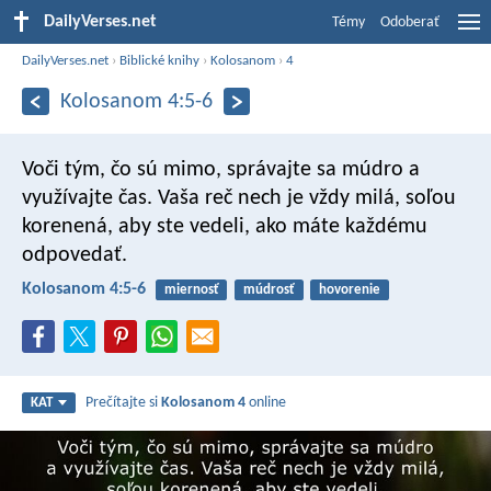
DailyVerses.net
Témy
Odoberať
DailyVerses.net
›
Biblické knihy
›
Kolosanom
›
4
Kolosanom 4:5-6
Voči tým, čo sú mimo, správajte sa múdro a
využívajte čas. Vaša reč nech je vždy milá, soľou
korenená, aby ste vedeli, ako máte každému
odpovedať.
Kolosanom 4:5-6
miernosť
múdrosť
hovorenie
Prečítajte si
Kolosanom 4
online
KAT