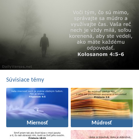
Súvisiace témy
Miernosť
Múdrosť