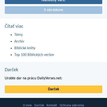
Náhodný verš!
S obrázkom
Čítať viac
Témy
Archív
Biblické knihy
Top 100 Biblických veršov
Darček
Urobte dar na prácu DailyVerses.net:
Darček
O mne
Darček
Kontakt
Ochrana súkromia