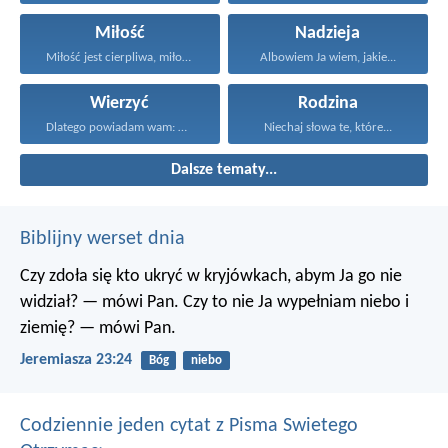
Miłość
Nadzieja
Miłość jest cierpliwa, miłość...
Albowiem Ja wiem, jakie...
Wierzyć
Rodzina
Dlatego powiadam wam: Wszystko...
Niechaj słowa te, które...
Dalsze tematy...
Biblijny werset dnia
Czy zdoła się kto ukryć w kryjówkach, abym Ja go nie
widział? — mówi Pan.
Czy to nie Ja wypełniam niebo i
ziemię? — mówi Pan.
Jeremiasza 23:24
Bóg
niebo
Codziennie jeden cytat z Pisma Swietego