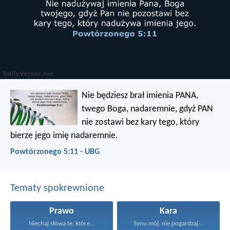
Nie będziesz brał imienia PANA,
twego Boga, nadaremnie, gdyż PAN
nie zostawi bez kary tego, który
bierze jego imię nadaremnie.
Powtórzonego 5:11 - UBG
Tematy spokrewnione
Prawo
Kara
Niechaj słowa te, które...
Synu mój, nie pogardzaj...