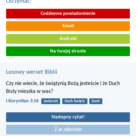
Otrzymac:
Codzienne powiadomienie
Email
Android
Na twojej stronie
Losowy werset Biblii
Czy nie wiecie, że świątynią Bożą jesteście i że Duch
Boży mieszka w was?
I Koryntian 3:16
świętość
Duch Święty
Duch
Nastepny cytat!
Z ze zdjeciem