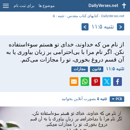
DailyVerses.net
موضوع ها
برای ثبت نام
DailyVerses.net
›
کتابهای کتاب مقدس
›
تثنيه
›
۵
تثنيه ۵:‏۱۱
از نام من كه خداوند، خدای تو هستم سوءاستفاده
نكن. اگر نام مرا با بی‌احترامی بر زبان بياوری يا به
آن قسم دروغ بخوری، تو را مجازات می‌كنم.
تثنيه ۵:‏۱۱
قانون
مجازات
تثنيه ۵
بصورت آنلاین بخوانید
PCB