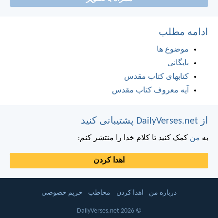
ادامه مطلب
موضوع ها
بایگانی
کتابهای کتاب مقدس
آیه معروف کتاب مقدس
از DailyVerses.net پشتیبانی کنید
به
من
کمک کنید تا کلام خدا را منتشر کنم:
اهدا کردن
درباره من
اهدا کردن
مخاطب
حریم خصوصی
© 2026 DailyVerses.net