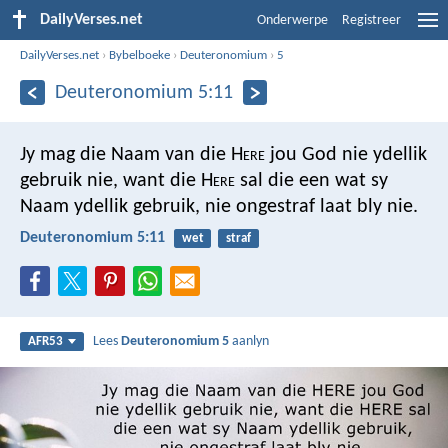
DailyVerses.net
Onderwerpe
Registreer
DailyVerses.net
›
Bybelboeke
›
Deuteronomium
›
5
Deuteronomium 5:11
Jy mag die Naam van die H
ere
jou God nie ydellik
gebruik nie, want die H
ere
sal die een wat sy
Naam ydellik gebruik, nie ongestraf laat bly nie.
Deuteronomium 5:11
wet
straf
Lees
Deuteronomium 5
aanlyn
AFR53