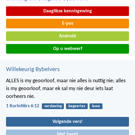
Daaglikse kennisgewing
E-pos
Android
Op u webwerf
Willekeurig Bybelvers
ALLES is my geoorloof, maar nie alles is nuttig nie; alles
is my geoorloof, maar ek sal my nie deur iets laat
oorheers nie.
1 Korintiërs 6:12
verslawing
begeertes
lewe
Volgende vers!
Met beeld