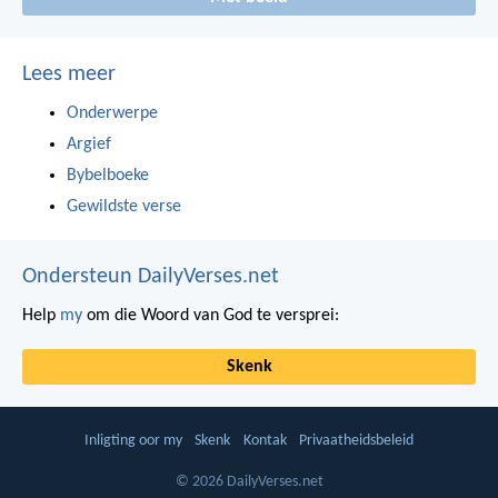
Lees meer
Onderwerpe
Argief
Bybelboeke
Gewildste verse
Ondersteun DailyVerses.net
Help
my
om die Woord van God te versprei:
Skenk
Inligting oor my
Skenk
Kontak
Privaatheidsbeleid
© 2026 DailyVerses.net