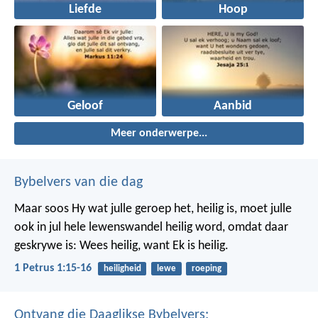
Liefde
Hoop
Geloof
Aanbid
Meer onderwerpe...
Bybelvers van die dag
Maar soos Hy wat julle geroep het, heilig is, moet julle
ook in jul hele lewenswandel heilig word, omdat daar
geskrywe is: Wees heilig, want Ek is heilig.
1 Petrus 1:15-16
heiligheid
lewe
roeping
Ontvang die Daaglikse Bybelvers: