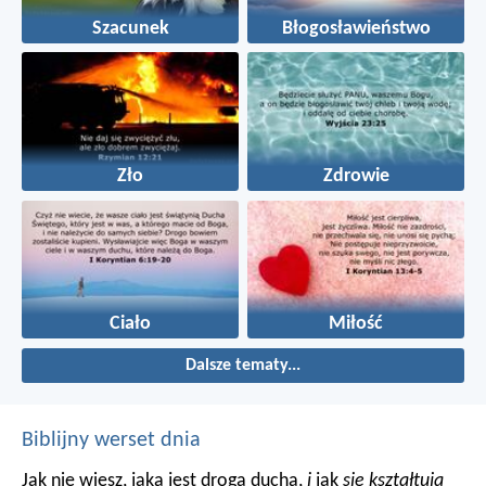
Szacunek
Błogosławieństwo
Zło
Zdrowie
Ciało
Miłość
Dalsze tematy...
Biblijny werset dnia
Jak nie wiesz, jaka jest droga ducha,
i
jak
się kształtują