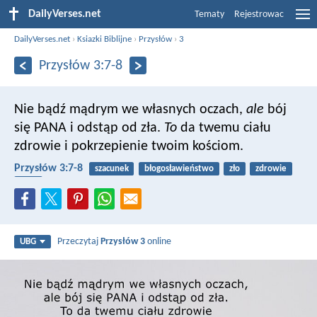
DailyVerses.net
Tematy
Rejestrowac
DailyVerses.net
›
Ksiazki Biblijne
›
Przysłów
›
3
Przysłów 3:7-8
Nie bądź mądrym we własnych oczach,
ale
bój
się PANA i odstąp od zła.
To
da twemu ciału
zdrowie
i pokrzepienie twoim kościom.
Przysłów 3:7-8
szacunek
błogosławieństwo
zło
zdrowie
ciało
Przeczytaj
Przysłów 3
online
UBG