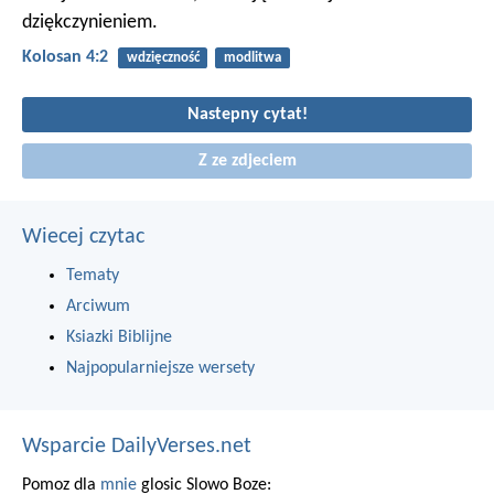
dziękczynieniem.
Kolosan 4:2
wdzięczność
modlitwa
Nastepny cytat!
Z ze zdjeciem
Wiecej czytac
Tematy
Arciwum
Ksiazki Biblijne
Najpopularniejsze wersety
Wsparcie DailyVerses.net
Pomoz dla
mnie
glosic Slowo Boze: