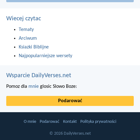
Wiecej czytac
Tematy
Arciwum
Ksiazki Biblijne
Najpopularniejsze wersety
Wsparcie DailyVerses.net
Pomoz dla
mnie
glosic Slowo Boze:
Podarować
O mnie
Podarować
Kontakt
Polityka prywatności
© 2026 DailyVerses.net