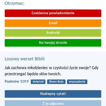
Otrzymac:
Codzienne powiadomienie
Email
Android
Na twojej stronie
Losowy werset Biblii
Jak zachowa młodzieniec w czystości życie swoje?
Gdy
przestrzegać będzie słów twoich.
Psalmów 119:9
świętość
Słowo Boże
wyposażenie
Nastepny cytat!
Z ze zdjeciem