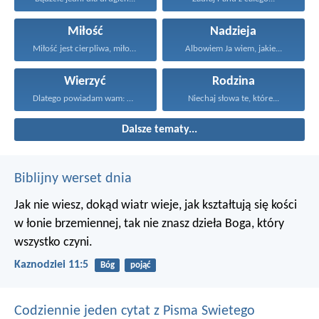
Miłość
Nadzieja
Miłość jest cierpliwa, miłość...
Albowiem Ja wiem, jakie...
Wierzyć
Rodzina
Dlatego powiadam wam: Wszystko...
Niechaj słowa te, które...
Dalsze tematy...
Biblijny werset dnia
Jak nie wiesz, dokąd wiatr wieje,
jak kształtują się kości
w łonie brzemiennej,
tak nie znasz dzieła Boga, który
wszystko czyni.
Kaznodziei 11:5
Bóg
pojąć
Codziennie jeden cytat z Pisma Swietego