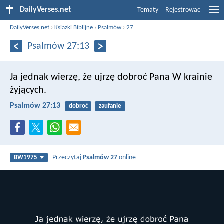
DailyVerses.net
Tematy
Rejestrowac
DailyVerses.net
›
Ksiazki Biblijne
›
Psalmów
›
27
Psalmów 27:13
Ja jednak wierzę, że ujrzę dobroć Pana
W krainie
żyjących.
Psalmów 27:13
dobroć
zaufanie
Przeczytaj
Psalmów 27
online
BW1975