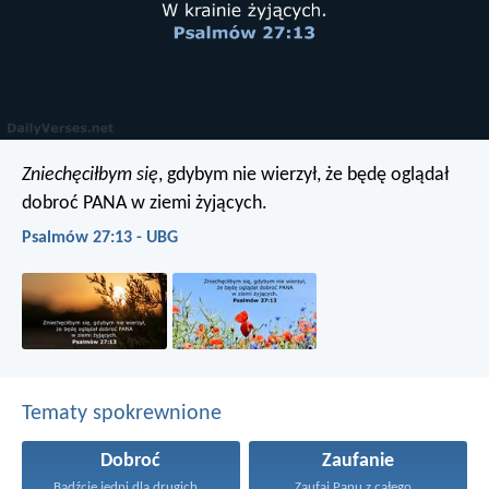
Zniechęciłbym się
, gdybym nie wierzył,
że będę oglądał
dobroć PANA
w ziemi żyjących.
Psalmów 27:13 - UBG
Tematy spokrewnione
Dobroć
Zaufanie
Bądźcie jedni dla drugich...
Zaufaj Panu z całego...