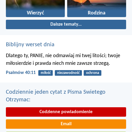
Wierzyć
Rodzina
Dalsze tematy...
Biblijny werset dnia
Dlatego ty, PANIE, nie odmawiaj mi twej litości;
twoje
miłosierdzie i prawda niech mnie zawsze strzegą.
Psalmów 40:11
miłość
niezawodność
ochrona
Codziennie jeden cytat z Pisma Swietego
Otrzymac:
Codzienne powiadomienie
Email