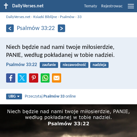
DailyVerses.net
Tematy
Rejestrowac
DailyVerses.net
›
Ksiazki Biblijne
›
Psalmów
›
33
Psalmów 33:22
Niech będzie nad nami twoje miłosierdzie,
PANIE,
według pokładanej w tobie nadziei.
Psalmów 33:22
zaufanie
niezawodność
nadzieja
Przeczytaj
Psalmów 33
online
UBG