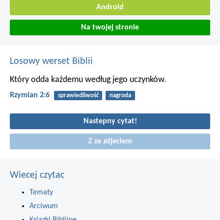
Android
Na twojej stronie
Losowy werset Biblii
Który odda każdemu według jego uczynków.
Rzymian 2:6
sprawiedliwość
nagroda
Nastepny cytat!
Z ze zdjeciem
Wiecej czytac
Tematy
Arciwum