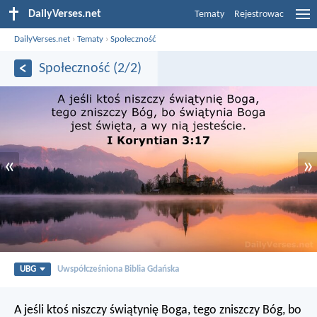
DailyVerses.net
Tematy
Rejestrowac
DailyVerses.net
›
Tematy
›
Społeczność
Społeczność (2/2)
«
»
UBG
Uwspółcześniona Biblia Gdańska
A jeśli ktoś niszczy świątynię Boga, tego zniszczy Bóg, bo