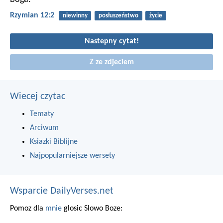
Rzymian 12:2
niewinny
posłuszeństwo
życie
Nastepny cytat!
Z ze zdjeciem
Wiecej czytac
Tematy
Arciwum
Ksiazki Biblijne
Najpopularniejsze wersety
Wsparcie DailyVerses.net
Pomoz dla
mnie
glosic Slowo Boze: