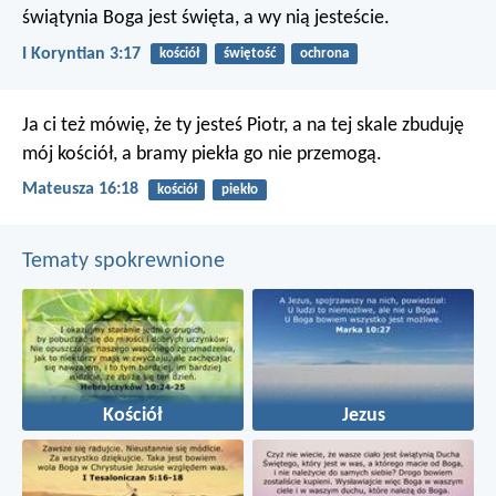
świątynia Boga jest święta, a wy nią jesteście.
I Koryntian 3:17
kościół
świętość
ochrona
Ja ci też mówię, że ty jesteś Piotr, a na tej skale zbuduję
mój kościół, a bramy piekła go nie przemogą.
Mateusza 16:18
kościół
piekło
Tematy spokrewnione
Kościół
Jezus