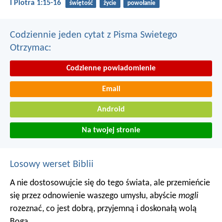
I Piotra 1:15-16
świętość
życie
powołanie
Codziennie jeden cytat z Pisma Swietego
Otrzymac:
Codzienne powiadomienie
Email
Android
Na twojej stronie
Losowy werset Biblii
A nie dostosowujcie się do tego świata, ale przemieńcie
się przez odnowienie waszego umysłu, abyście
mogli
rozeznać, co jest dobrą, przyjemną i doskonałą wolą
Boga.