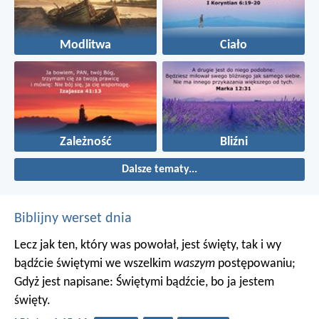
Modlitwa
Ciało
Zależność
Bliźni
Dalsze tematy...
Biblijny werset dnia
Lecz jak ten, który was powołał, jest święty, tak i wy
bądźcie świętymi we wszelkim
waszym
postępowaniu;
Gdyż jest napisane: Świętymi bądźcie, bo ja jestem
święty.