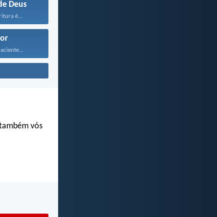
de Deus
itura é...
or
ciente...
s também vós