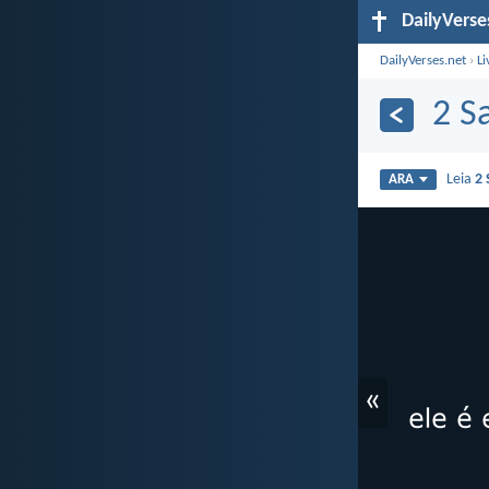
DailyVerse
DailyVerses.net
›
Li
2 S
Leia
2 
ARA
«