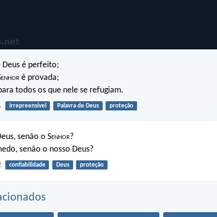
Deus é perfeito;
S
enhor
é provada;
para todos os que nele se refugiam.
1
irrepreensível
Palavra de Deus
proteção
eus, senão o S
enhor
?
hedo, senão o nosso Deus?
2
confiabilidade
Deus
proteção
acionados