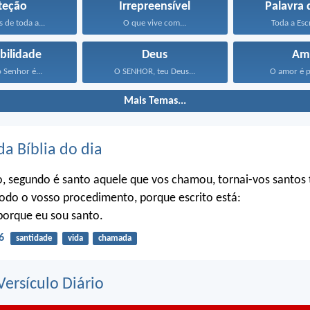
teção
Irrepreensível
Palavra 
s de toda a...
O que vive com...
Toda a Escr
bilidade
Deus
Am
o Senhor é...
O SENHOR, teu Deus...
O amor é pa
Mais Temas...
da Bíblia do dia
o, segundo é santo aquele que vos chamou, tornai-vos santo
do o vosso procedimento, porque escrito está:
porque eu sou santo.
6
santidade
vida
chamada
ersículo Diário