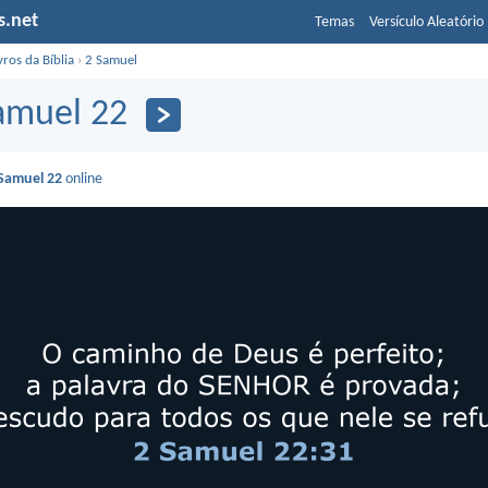
s.net
Temas
Versículo Aleatório
vros da Bíblia
›
2 Samuel
amuel 22
Samuel 22
online