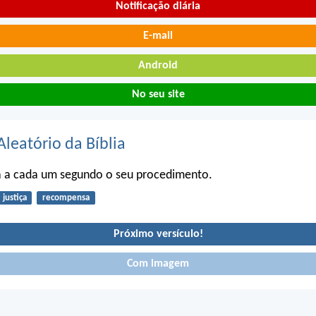
Notificação diária
E-mail
Android
No seu site
Aleatório da Bíblia
rá a cada um segundo o seu procedimento.
justiça
recompensa
Próximo versículo!
Com imagem