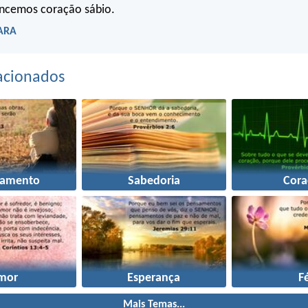
ancemos coração sábio.
 ARA
acionados
jamento
Sabedoria
Cora
mor
Esperança
F
Mais Temas...