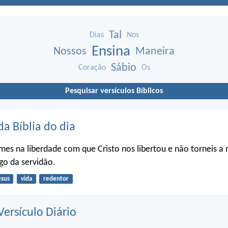
Tal
Dias
Nos
Ensina
Nossos
Maneira
Sábio
Coração
Os
Pesquisar versículos Bíblicos
da Bíblia do dia
firmes na liberdade com que Cristo nos libertou e não torneis a
go da servidão.
esus
vida
redentor
ersículo Diário