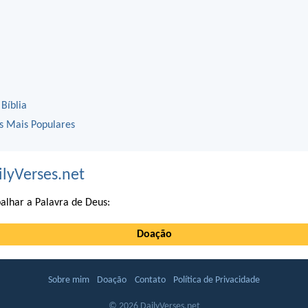
 Bíblia
os Mais Populares
ilyVerses.net
alhar a Palavra de Deus:
Doação
Sobre mim
Doação
Contato
Política de Privacidade
© 2026 DailyVerses.net