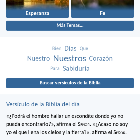
Esperanza
Fe
Más Temas...
Días
Bien
Que
Nuestros
Nuestro
Corazón
Sabiduría
Para
Buscar versículos de la Biblia
Versículo de la Biblia del día
«¿Podrá el hombre hallar un escondite
donde yo no
pueda encontrarlo?»,
afirma el S
eñor
.
«¿Acaso no soy
yo el que llena los cielos y la tierra?»,
afirma el S
eñor
.