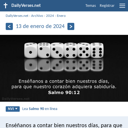
DailyVerses.net
Temas
Registrar
DailyVerses.net
›
Archivo
›
2024
›
Enero
13 de enero de 2024
Lea
Salmo 90
en línea
NVI
Enséñanos a contar bien nuestros días,
para que