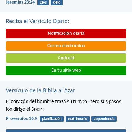
Jeremías 23:24
Dios
cielo
Reciba el Versículo Diario:
Notificación diaria
Correo electrónico
Android
En tu sitio web
Versículo de la Biblia al Azar
El corazón del hombre traza su rumbo,
pero sus pasos
los dirige el S
eñor
.
Proverbios 16:9
planificación
matrimonio
dependencia