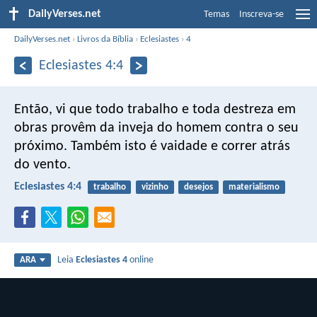
DailyVerses.net
Temas
Inscreva-se
DailyVerses.net
›
Livros da Bíblia
›
Eclesiastes
›
4
Eclesiastes 4:4
Então, vi que todo trabalho e toda destreza em
obras provêm da inveja do homem contra o seu
próximo. Também isto é vaidade e correr atrás
do vento.
Eclesiastes 4:4
trabalho
vizinho
desejos
materialismo
Leia
Eclesiastes 4
online
ARA