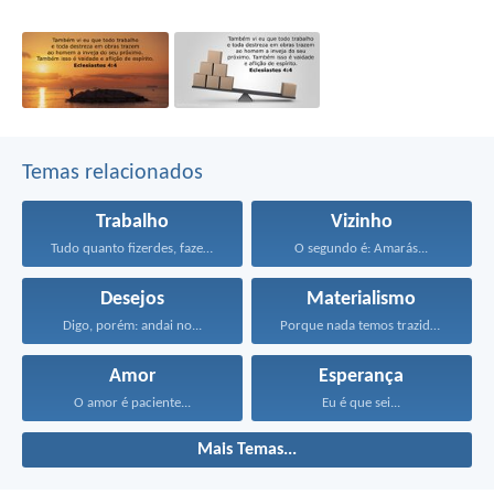
Temas relacionados
Trabalho
Vizinho
Tudo quanto fizerdes, fazei-o...
O segundo é: Amarás...
Desejos
Materialismo
Digo, porém: andai no...
Porque nada temos trazido...
Amor
Esperança
O amor é paciente...
Eu é que sei...
Mais Temas...