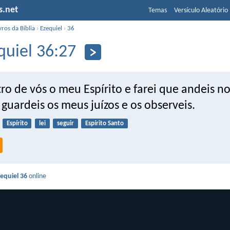
s.net
Temas
Versículo Aleatório
vros da Bíblia
›
Ezequiel
›
36
quiel 36:27
ro de vós o meu Espírito e farei que andeis n
 guardeis os meus juízos e os observeis.
Espírito
lei
seguir
Espírito Santo
equiel 36
online