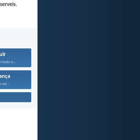
serveis.
uir
 todo o...
ança
 sei...