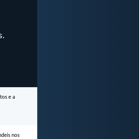
tos e a
ndeis nos