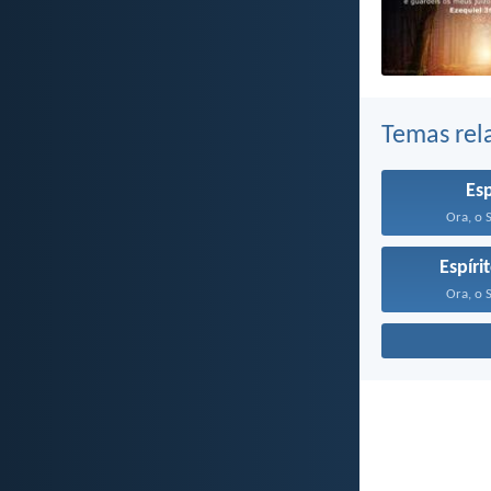
Temas rel
Esp
Ora, o 
Espíri
Ora, o 