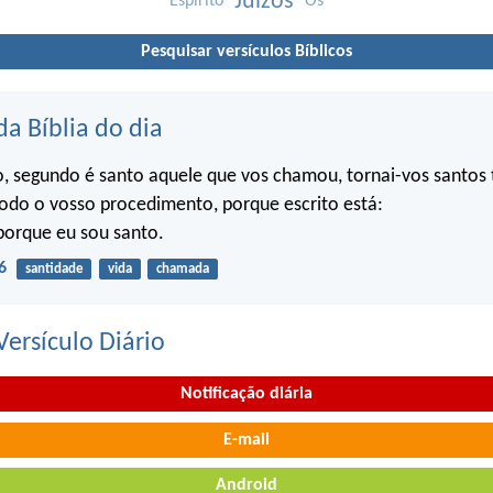
Juízos
Espírito
Os
Pesquisar versículos Bíblicos
da Bíblia do dia
o, segundo é santo aquele que vos chamou, tornai-vos santo
do o vosso procedimento, porque escrito está:
porque eu sou santo.
6
santidade
vida
chamada
ersículo Diário
Notificação diária
E-mail
Android