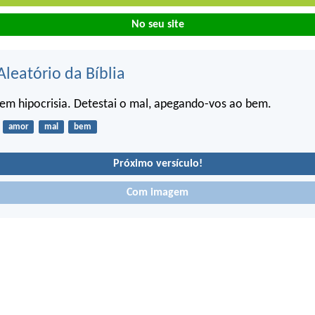
No seu site
Aleatório da Bíblia
em hipocrisia. Detestai o mal, apegando-vos ao bem.
amor
mal
bem
Próximo versículo!
Com imagem