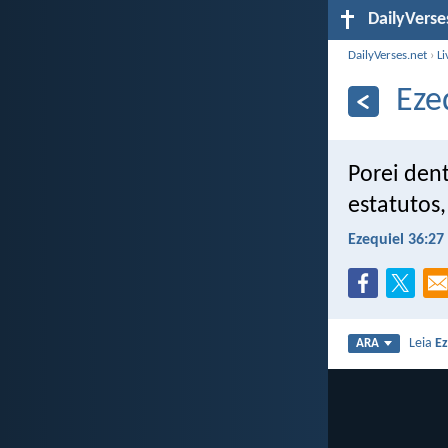
DailyVerse
DailyVerses.net
›
Li
Eze
Porei dent
estatutos,
Ezequiel 36:27
Leia
Ez
ARA