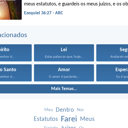
meus estatutos, e guardeis os meus juízos, e os ob
Ezequiel 36:27 - ARC
acionados
írito
Lei
Seg
Senhor é...
Estas palavras que, hoje...
Andareis em
to Santo
Amor
Esper
Senhor é...
O amor é paciente...
Eu é que
Mais Temas...
Dentro
Meu
Nos
Farei
Estatutos
Meus