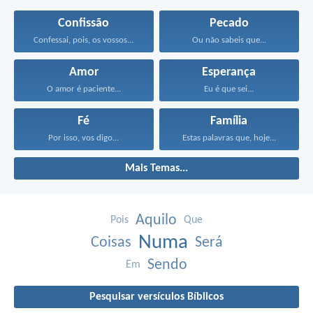
Confissão
Pecado
Confessai, pois, os vossos...
Ou não sabeis que...
Amor
Esperança
O amor é paciente...
Eu é que sei...
Fé
Família
Por isso, vos digo...
Estas palavras que, hoje...
Mais Temas...
Aquilo
Pois
Que
Numa
Coisas
Será
Sendo
Em
Pesquisar versículos Bíblicos