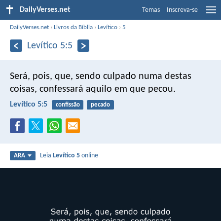
DailyVerses.net
Temas
Inscreva-se
DailyVerses.net
›
Livros da Bíblia
›
Levítico
›
5
Levítico 5:5
Será, pois, que, sendo culpado numa destas
coisas, confessará aquilo em que pecou.
Levítico 5:5
confissão
pecado
Leia
Levítico 5
online
ARA