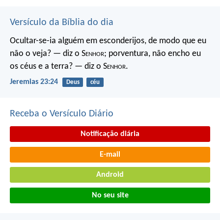
Versículo da Bíblia do dia
Ocultar-se-ia alguém em esconderijos, de modo que eu
não o veja? — diz o S
enhor
; porventura, não encho eu
os céus e a terra? — diz o S
enhor
.
Jeremias 23:24
Deus
céu
Receba o Versículo Diário
Notificação diária
E-mail
Android
No seu site