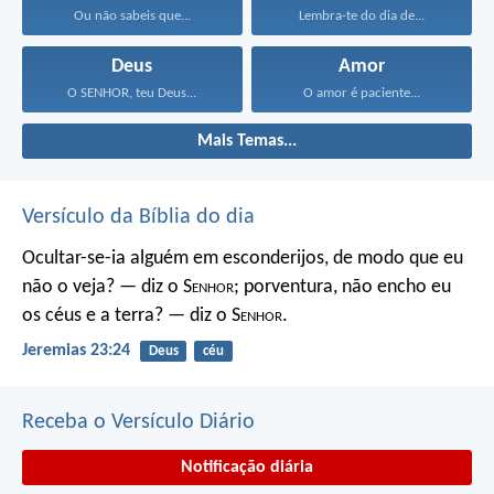
Ou não sabeis que...
Lembra-te do dia de...
Deus
Amor
O SENHOR, teu Deus...
O amor é paciente...
Mais Temas...
Versículo da Bíblia do dia
Ocultar-se-ia alguém em esconderijos, de modo que eu
não o veja? — diz o S
enhor
; porventura, não encho eu
os céus e a terra? — diz o S
enhor
.
Jeremias 23:24
Deus
céu
Receba o Versículo Diário
Notificação diária