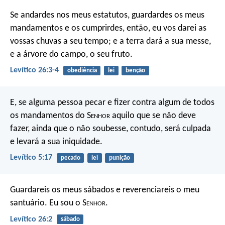
Se andardes nos meus estatutos, guardardes os meus
mandamentos e os cumprirdes, então, eu vos darei as
vossas chuvas a seu tempo; e a terra dará a sua messe,
e a árvore do campo, o seu fruto.
Levítico 26:3-4
obediência
lei
benção
E, se alguma pessoa pecar e fizer contra algum de todos
os mandamentos do S
enhor
aquilo que se não deve
fazer, ainda que o não soubesse, contudo, será culpada
e levará a sua iniquidade.
Levítico 5:17
pecado
lei
punição
Guardareis os meus sábados e reverenciareis o meu
santuário. Eu sou o S
enhor
.
Levítico 26:2
sábado