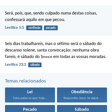
Será, pois, que, sendo culpado numa destas coisas,
confessará aquilo em que pecou.
Levítico 5:5
confissão
pecado
Seis dias trabalhareis, mas o sétimo será o sábado do
descanso solene, santa convocação; nenhuma obra
fareis; é sábado do S
enhor
em todas as vossas moradas.
Levítico 23:3
sábado
Temas relacionados
Lei
Obediência
Estas palavras que, hoje...
Respondeu Jesus: Se alguém...
Pecado
Sábado