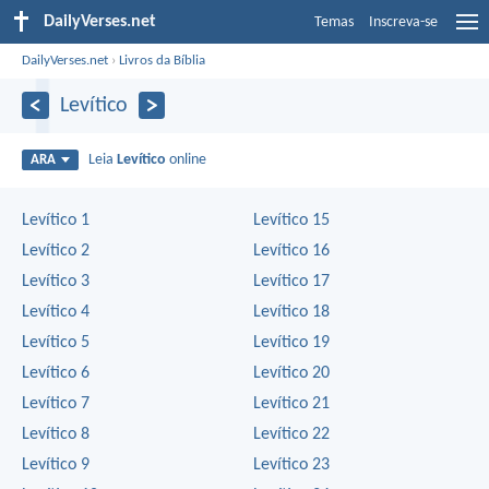
DailyVerses.net
Temas
Inscreva-se
DailyVerses.net
›
Livros da Bíblia
Levítico
Leia
Levítico
online
ARA
Levítico 1
Levítico 15
Levítico 2
Levítico 16
Levítico 3
Levítico 17
Levítico 4
Levítico 18
Levítico 5
Levítico 19
Levítico 6
Levítico 20
Levítico 7
Levítico 21
Levítico 8
Levítico 22
Levítico 9
Levítico 23