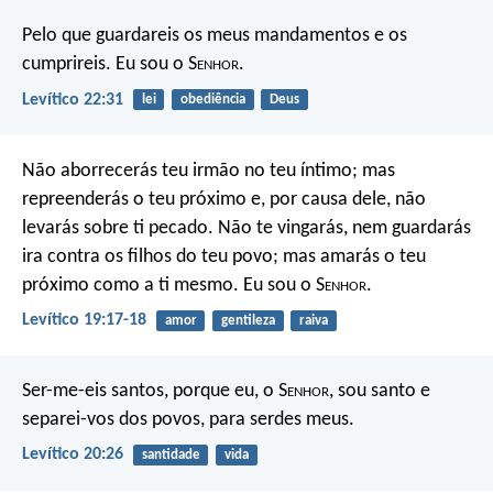
Pelo que guardareis os meus mandamentos e os
cumprireis. Eu sou o S
enhor
.
Levítico 22:31
lei
obediência
Deus
Não aborrecerás teu irmão no teu íntimo; mas
repreenderás o teu próximo e, por causa dele, não
levarás sobre ti pecado. Não te vingarás, nem guardarás
ira contra os filhos do teu povo; mas amarás o teu
próximo como a ti mesmo. Eu sou o S
enhor
.
Levítico 19:17-18
amor
gentileza
raiva
Ser-me-eis santos, porque eu, o S
enhor
, sou santo e
separei-vos dos povos, para serdes meus.
Levítico 20:26
santidade
vida