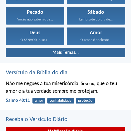
Pecado
Sábado
Vocês não sabem que...
Lembra-te do dia de...
Deus
Amor
O SENHOR, o seu...
O amor é paciente...
Mais Temas...
Versículo da Bíblia do dia
Não me negues a tua misericórdia, S
enhor
;
que o teu
amor e a tua verdade sempre me protejam.
Salmo 40:11
amor
confiabilidade
proteção
Receba o Versículo Diário