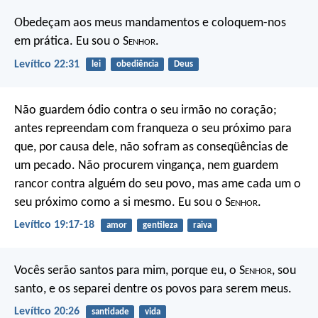
Obedeçam aos meus mandamentos e coloquem-nos
em prática. Eu sou o S
enhor
.
Levítico 22:31
lei
obediência
Deus
Não guardem ódio contra o seu irmão no coração;
antes repreendam com franqueza o seu próximo para
que, por causa dele, não sofram as conseqüências de
um pecado. Não procurem vingança, nem guardem
rancor contra alguém do seu povo, mas ame cada um o
seu próximo como a si mesmo. Eu sou o S
enhor
.
Levítico 19:17-18
amor
gentileza
raiva
Vocês serão santos para mim, porque eu, o S
enhor
, sou
santo, e os separei dentre os povos para serem meus.
Levítico 20:26
santidade
vida