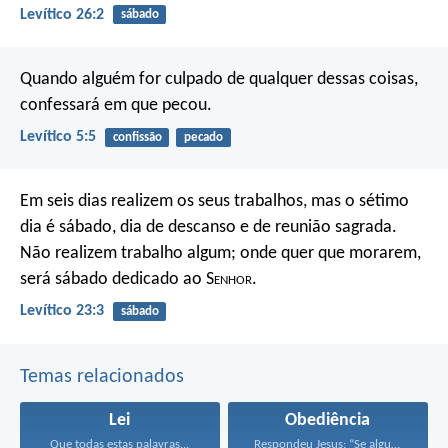
Levítico 26:2
sábado
Quando alguém for culpado de qualquer dessas coisas,
confessará em que pecou.
Levítico 5:5
confissão
pecado
Em seis dias realizem os seus trabalhos, mas o sétimo
dia é sábado, dia de descanso e de reunião sagrada.
Não realizem trabalho algum; onde quer que morarem,
será sábado dedicado ao S
enhor
.
Levítico 23:3
sábado
Temas relacionados
Lei
Obediência
Que todas estas palavras...
Respondeu Jesus: “Se alguém...