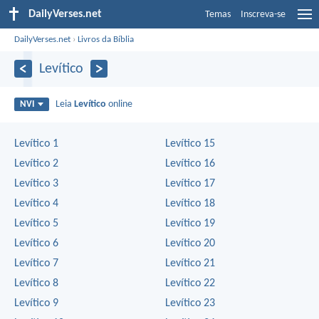
DailyVerses.net
Temas
Inscreva-se
DailyVerses.net
›
Livros da Bíblia
Levítico
Leia
Levítico
online
NVI
Levítico 1
Levítico 15
Levítico 2
Levítico 16
Levítico 3
Levítico 17
Levítico 4
Levítico 18
Levítico 5
Levítico 19
Levítico 6
Levítico 20
Levítico 7
Levítico 21
Levítico 8
Levítico 22
Levítico 9
Levítico 23