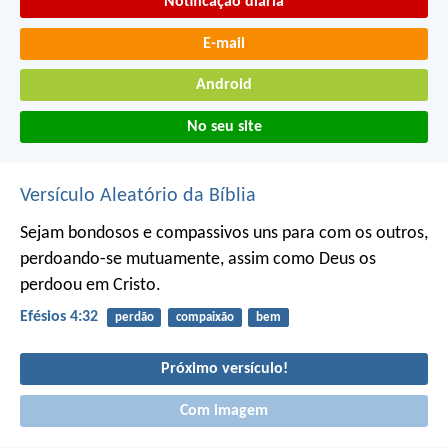
Notificação diária
E-mail
Android
No seu site
Versículo Aleatório da Bíblia
Sejam bondosos e compassivos uns para com os outros,
perdoando-se mutuamente, assim como Deus os
perdoou em Cristo.
Efésios 4:32
perdão
compaixão
bem
Próximo versículo!
Com imagem