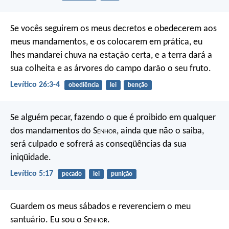
Se vocês seguirem os meus decretos e obedecerem aos
meus mandamentos, e os colocarem em prática, eu
lhes mandarei chuva na estação certa, e a terra dará a
sua colheita e as árvores do campo darão o seu fruto.
Levítico 26:3-4
obediência
lei
benção
Se alguém pecar, fazendo o que é proibido em qualquer
dos mandamentos do S
enhor
, ainda que não o saiba,
será culpado e sofrerá as conseqüências da sua
iniqüidade.
Levítico 5:17
pecado
lei
punição
Guardem os meus sábados e reverenciem o meu
santuário. Eu sou o S
enhor
.