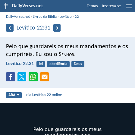
DailyVerses.net
Temas
Inscreva-se
DailyVerses.net
›
Livros da Bíblia
›
Levítico
›
22
Levítico 22:31
Pelo que guardareis os meus mandamentos e os
cumprireis. Eu sou o S
enhor
.
Levítico 22:31
lei
obediência
Deus
Leia
Levítico 22
online
ARA