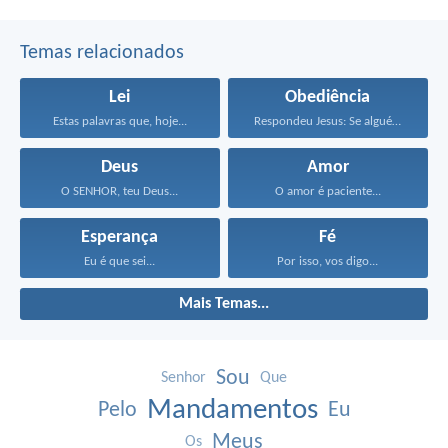
Temas relacionados
Lei
Obediência
Estas palavras que, hoje...
Respondeu Jesus: Se alguém...
Deus
Amor
O SENHOR, teu Deus...
O amor é paciente...
Esperança
Fé
Eu é que sei...
Por isso, vos digo...
Mais Temas...
Sou
Senhor
Que
Mandamentos
Pelo
Eu
Meus
Os