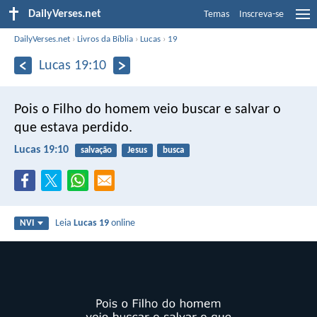
DailyVerses.net
Temas
Inscreva-se
DailyVerses.net
›
Livros da Bíblia
›
Lucas
›
19
Lucas 19:10
Pois o Filho do homem veio buscar e salvar o
que estava perdido.
Lucas 19:10
salvação
Jesus
busca
Leia
Lucas 19
online
NVI