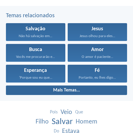
Temas relacionados
Salvação
Jesus
Não há salvação em...
Jesus olhou para eles...
Busca
Amor
Vocês me procurarão e...
O amor é paciente...
Esperança
Fé
‘Porque sou eu que...
Portanto, eu lhes digo...
Mais Temas...
Veio
Pois
Que
Salvar
Filho
Homem
Estava
Do