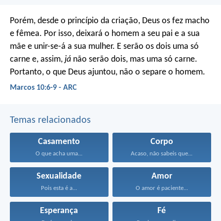
Porém, desde o princípio da criação, Deus os fez macho
e fêmea. Por isso, deixará o homem a seu pai e a sua
mãe e unir-se-á a sua mulher. E serão os dois uma só
carne e, assim,
já
não serão dois, mas uma só carne.
Portanto, o que Deus ajuntou, não o separe o homem.
Marcos 10:6-9 - ARC
Temas relacionados
Casamento
Corpo
O que acha uma...
Acaso, não sabeis que...
Sexualidade
Amor
Pois esta é a...
O amor é paciente...
Esperança
Fé