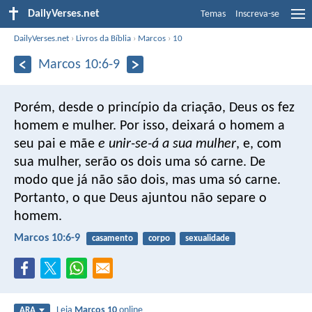
DailyVerses.net
Temas
Inscreva-se
DailyVerses.net
›
Livros da Bíblia
›
Marcos
›
10
Marcos 10:6-9
Porém, desde o princípio da criação, Deus os fez
homem e mulher. Por isso, deixará o homem a
seu pai e mãe
e unir-se-á a sua mulher
, e, com
sua mulher, serão os dois uma só carne. De
modo que já não são dois, mas uma só carne.
Portanto, o que Deus ajuntou não separe o
homem.
Marcos 10:6-9
casamento
corpo
sexualidade
Leia
Marcos 10
online
ARA