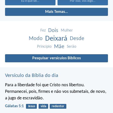
Eu é que sei...
Por isso, vos digo...
Mais Temas...
Dois
Fez
Mulher
Deixará
Modo
Desde
Mãe
Princípio
Serão
Pesquisar versículos Bíblicos
Versículo da Bíblia do dia
Para a liberdade foi que Cristo nos libertou.
Permanecei, pois, firmes e não vos submetais, de novo,
a jugo de escravidão.
Gálatas 5:1
Jesus
vida
redentor