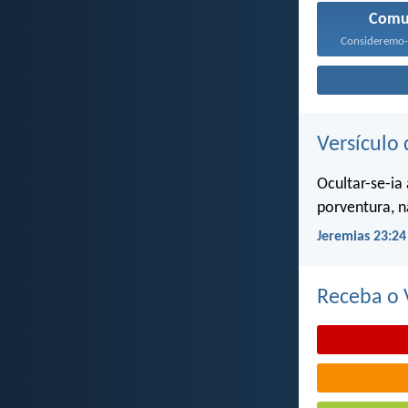
Comu
Versículo 
Ocultar-se-ia
porventura, n
Jeremias 23:24
Receba o V