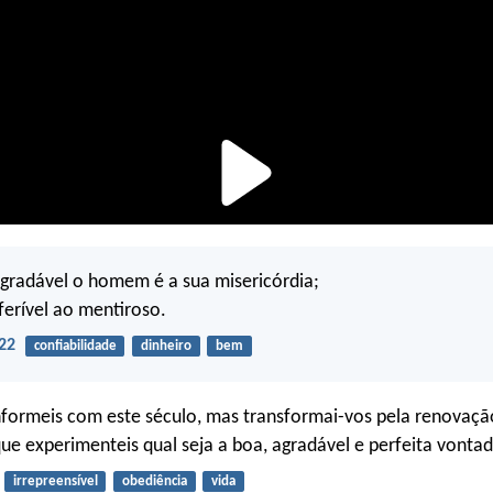
gradável o homem é a sua misericórdia;
ferível ao mentiroso.
22
confiabilidade
dinheiro
bem
formeis com este século, mas transformai-vos pela renovaçã
ue experimenteis qual seja a boa, agradável e perfeita vonta
irrepreensível
obediência
vida