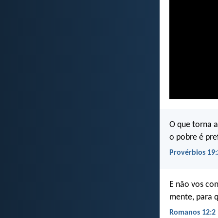
O que torna a
o pobre é pre
Provérbios 19:
E não vos con
mente, para q
Romanos 12:2