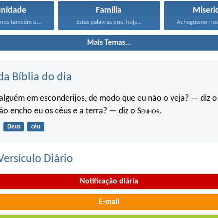
nidade
Família
Miseri
Consideremo-nos também uns aos...
Estas palavras que, hoje...
Mais Temas...
da Bíblia do dia
 alguém em esconderijos, de modo que eu não o veja? — diz o
ão encho eu os céus e a terra? — diz o S
enhor
.
Deus
céu
ersículo Diário
Notificação diária
E-mail