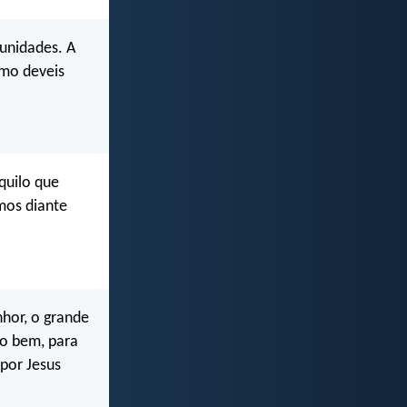
tunidades. A
omo deveis
quilo que
mos diante
nhor, o grande
 o bem, para
por Jesus