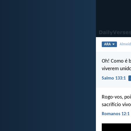
ARA
Almeida
Oh! Como é b
viverem unido
Salmo 133:1
Rogo-vos, poi
sacrifício viv
Romanos 12:1