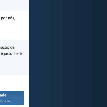
 por nós,
cepção de
é justo lhe é
ade
mpo ama...