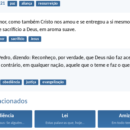
-21
paz
aliança
ressurreição
mor, como também Cristo nos amou e se entregou a si mesmo
 sacrifício a Deus, em aroma suave.
mor
sacrifício
Jesus
Pedro, dizendo: Reconheço, por verdade, que Deus não faz a
 contrário, em qualquer nação, aquele que o teme e faz o que 
obediência
justiça
evangelização
acionados
iência
Lei
Amiz
us: Se alguém...
Estas palavras que, hoje...
Em todo te