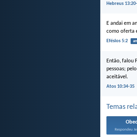
Hebreus 13:20
E andai em a
como oferta e
Efésios 5:2
a
Então, falou 
pessoas; pelo
aceitável.
Atos 10:34-35
Temas rel
Obed
Respondeu Jes