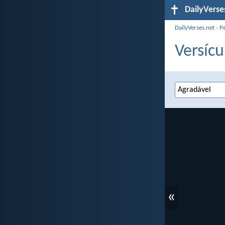
DailyVerse
DailyVerses.net
›
P
Versícu
«