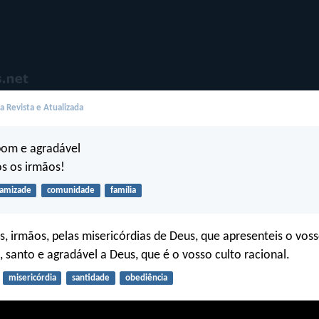
 Revista e Atualizada
om e agradável
s os irmãos!
amizade
comunidade
família
s, irmãos, pelas misericórdias de Deus, que apresenteis o vos
o, santo e agradável a Deus, que é o vosso culto racional.
misericórdia
santidade
obediência