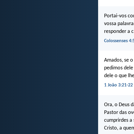
Portai-vos co
vossa palavra
responder a 
Colossenses 4:
Amados, se o 
pedimos dele
dele o que lh
1 João 3:21-22
Ora, o Deus d
Pastor das ov
cumprirdes a 
Cristo, a que