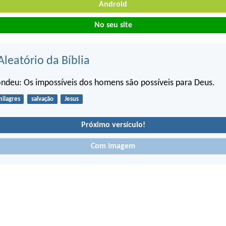
Android
No seu site
Aleatório da Bíblia
ndeu: Os impossíveis dos homens são possíveis para Deus.
ilagres
salvação
Jesus
Próximo versículo!
Com imagem