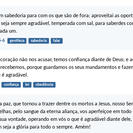
m sabedoria para com os que são de fora; aproveitai as opor
 seja sempre agradável, temperada com sal, para saberdes c
cada um.
5-6
gentileza
sabedoria
falar
coração não nos acusar, temos confiança diante de Deus; e a
 recebemos, porque guardamos os seus mandamentos e faze
e é agradável.
confiança
lei
obediência
a paz, que tornou a trazer dentre os mortos a Jesus, nosso Se
elhas, pelo sangue da eterna aliança, vos aperfeiçoe em todo
sua vontade, operando em vós o que é agradável diante dele, 
m seja a glória para todo o sempre. Amém!