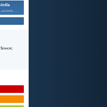
córdia
Acheguemo-nos, portanto, confiadamente, junto...
 S
enhor
;