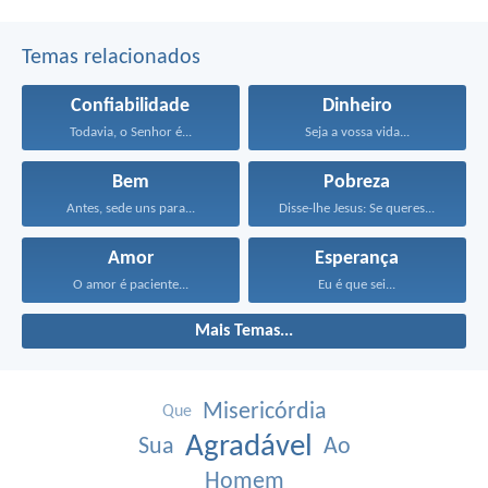
Temas relacionados
Confiabilidade
Dinheiro
Todavia, o Senhor é...
Seja a vossa vida...
Bem
Pobreza
Antes, sede uns para...
Disse-lhe Jesus: Se queres...
Amor
Esperança
O amor é paciente...
Eu é que sei...
Mais Temas...
Misericórdia
Que
Agradável
Sua
Ao
Homem