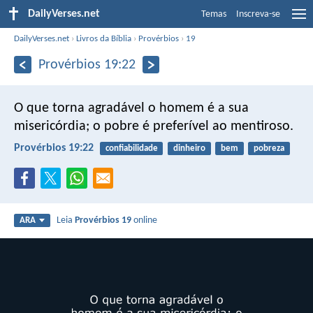
DailyVerses.net
Temas
Inscreva-se
DailyVerses.net
›
Livros da Bíblia
›
Provérbios
›
19
Provérbios 19:22
O que torna agradável o homem é a sua
misericórdia;
o pobre é preferível ao mentiroso.
Provérbios 19:22
confiabilidade
dinheiro
bem
pobreza
Leia
Provérbios 19
online
ARA