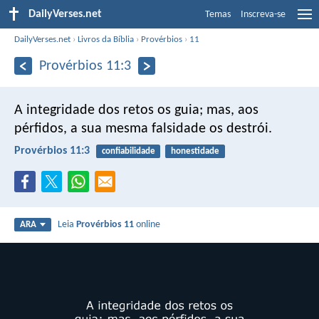
DailyVerses.net
Temas
Inscreva-se
DailyVerses.net
›
Livros da Bíblia
›
Provérbios
›
11
Provérbios 11:3
A integridade dos retos os guia;
mas, aos
pérfidos, a sua mesma falsidade os destrói.
Provérbios 11:3
confiabilidade
honestidade
Leia
Provérbios 11
online
ARA