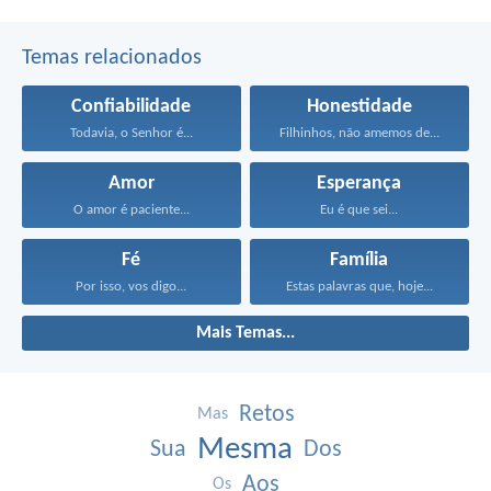
Temas relacionados
Confiabilidade
Honestidade
Todavia, o Senhor é...
Filhinhos, não amemos de...
Amor
Esperança
O amor é paciente...
Eu é que sei...
Fé
Família
Por isso, vos digo...
Estas palavras que, hoje...
Mais Temas...
Retos
Mas
Mesma
Sua
Dos
Aos
Os