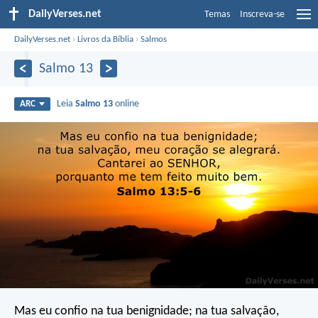
DailyVerses.net
Temas
Inscreva-se
DailyVerses.net
›
Livros da Bíblia
›
Salmos
Salmo 13
Leia
Salmo 13
online
ARC
Mas eu confio na tua benignidade;
na tua salvação,