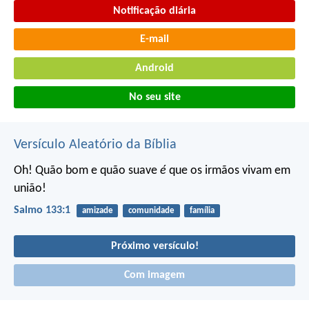
Notificação diária
E-mail
Android
No seu site
Versículo Aleatório da Bíblia
Oh! Quão bom e quão suave
é
que os irmãos vivam em
união!
Salmo 133:1
amizade
comunidade
família
Próximo versículo!
Com imagem