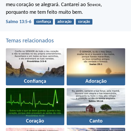
meu coração se alegrará.
Cantarei ao S
enhor
,
porquanto me tem feito muito bem.
Salmo 13:5-6
confiança
adoração
coração
Temas relacionados
Confiança
Adoração
Coração
Canto