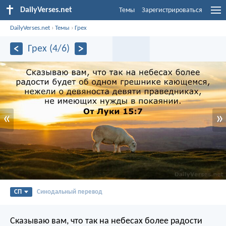
DailyVerses.net
Темы
Зарегистрироваться
DailyVerses.net
›
Темы
›
Грех
Грех (4/6)
«
»
СП
Синодальный перевод
Сказываю вам, что так на небесах более радости