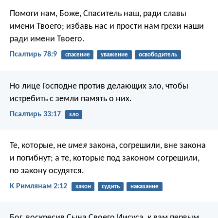
Помоги нам, Боже, Спаситель наш,
ради славы
имени Твоего;
избавь нас и прости нам грехи наши
ради имени Твоего.
Псалтирь 78:9
спасение
уважение
освободитель
Но лице Господне против делающих зло,
чтобы
истребить с земли память о них.
Псалтирь 33:17
зло
Те, которые, не
имея
закона, согрешили, вне закона
и погибнут; а те, которые под законом согрешили,
по закону осудятся.
К Римлянам 2:12
закон
судить
наказание
Бог, воскресив Сына Своего Иисуса, к вам первым