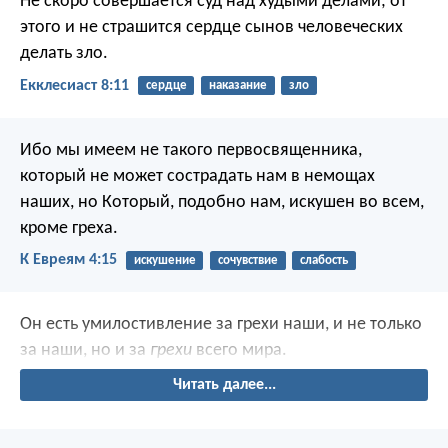
Не скоро совершается суд над худыми делами; от
этого и не страшится сердце сынов человеческих
делать зло.
Екклесиаст 8:11
сердце
наказание
зло
Ибо мы имеем не такого первосвященника,
который не может сострадать нам в немощах
наших, но Который, подобно нам, искушен во всем,
кроме греха.
К Евреям 4:15
искушение
сочувствие
слабость
Он есть умилостивление за грехи наши, и не только
за наши, но и за
грехи
всего мира.
Читать далее...