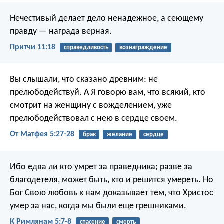
Нечестивый делает дело ненадежное,
а сеющему
правду — награда верная.
Притчи 11:18
справедливость
вознаграждение
Вы слышали, что сказано древним: не
прелюбодействуй. А Я говорю вам, что всякий, кто
смотрит на женщину с вожделением, уже
прелюбодействовал с нею в сердце своем.
От Матфея 5:27-28
брак
желание
сердце
Ибо едва ли кто умрет за праведника; разве за
благодетеля, может быть, кто и решится умереть. Но
Бог Свою любовь к нам доказывает тем, что Христос
умер за нас, когда мы были еще грешниками.
К Римлянам 5:7-8
спасение
смерть