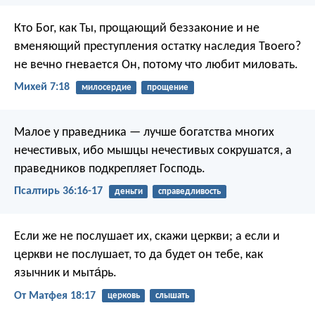
Кто Бог, как Ты,
прощающий беззаконие и не
вменяющий преступления
остатку наследия Твоего?
не вечно гневается Он,
потому что любит миловать.
Михей 7:18
милосердие
прощение
Малое у праведника — лучше
богатства многих
нечестивых,
ибо мышцы нечестивых сокрушатся,
а
праведников подкрепляет Господь.
Псалтирь 36:16-17
деньги
справедливость
Если же не послушает их, скажи церкви; а если и
церкви не послушает, то да будет он тебе, как
язычник и мыта́рь.
От Матфея 18:17
церковь
слышать