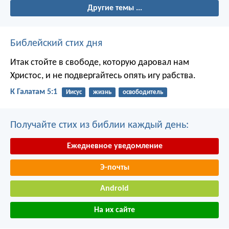
Другие темы ...
Библейский стих дня
Итак стойте в свободе, которую даровал нам
Христос, и не подвергайтесь опять игу рабства.
К Галатам 5:1
Иисус
жизнь
освободитель
Получайте стих из библии каждый день:
Ежедневное уведомление
Э-почты
Android
На их сайте