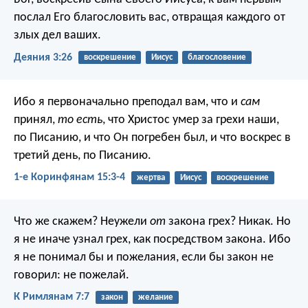
послал Его благословить вас, отвращая каждого от
злых дел ваших.
Деяния 3:26
воскрешение
Иисус
благословение
Ибо я первоначально преподал вам, что и
сам
принял,
то есть
, что Христос умер за грехи наши,
по Писанию, и что Он погребен был, и что воскрес в
третий день, по Писанию.
1-е Коринфянам 15:3-4
жертва
Иисус
воскрешение
Что же скажем? Неужели
от
закона грех? Никак. Но
я не иначе узнал грех, как посредством закона. Ибо
я не понимал бы и пожелания, если бы закон не
говорил: не пожелай.
К Римлянам 7:7
закон
желание