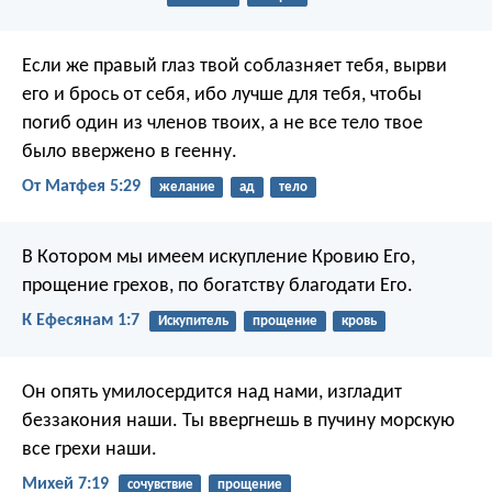
Если же правый глаз твой соблазняет тебя, вырви
его и брось от себя, ибо лучше для тебя, чтобы
погиб один из членов твоих, а не все тело твое
было ввержено в геенну.
От Матфея 5:29
желание
ад
тело
В Котором мы имеем искупление Кровию Его,
прощение грехов, по богатству благодати Его.
К Ефесянам 1:7
Искупитель
прощение
кровь
Он опять умилосердится над нами,
изгладит
беззакония наши.
Ты ввергнешь в пучину морскую
все грехи наши.
Михей 7:19
сочувствие
прощение