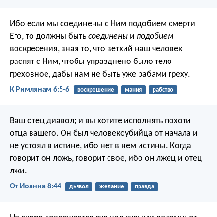
Ибо если мы соединены с Ним подобием смерти
Его, то должны быть
соединены
и
подобием
воскресения, зная то, что ветхий наш человек
распят с Ним, чтобы упразднено было тело
греховное, дабы нам не быть уже рабами греху.
К Римлянам 6:5-6
воскрешение
мания
рабство
Ваш отец диавол; и вы хотите исполнять похоти
отца вашего. Он был человекоубийца от начала и
не устоял в истине, ибо нет в нем истины. Когда
говорит он ложь, говорит свое, ибо он лжец и отец
лжи.
От Иоанна 8:44
дьявол
желание
правда