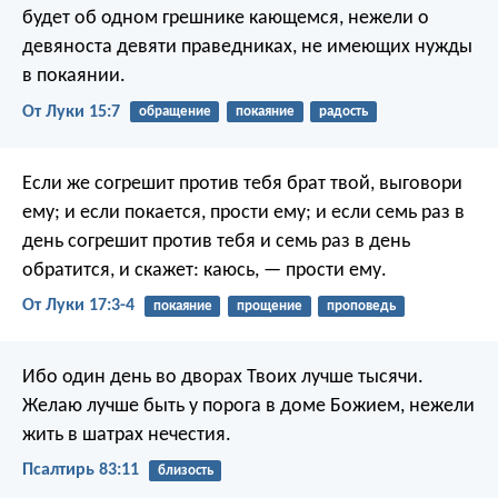
будет об одном грешнике кающемся, нежели о
девяноста девяти праведниках, не имеющих нужды
в покаянии.
От Луки 15:7
обращение
покаяние
радость
Если же согрешит против тебя брат твой, выговори
ему; и если покается, прости ему; и если семь раз в
день согрешит против тебя и семь раз в день
обратится, и скажет: каюсь, — прости ему.
От Луки 17:3-4
покаяние
прощение
проповедь
Ибо один день во дворах Твоих лучше тысячи.
Желаю лучше быть у порога в доме Божием,
нежели
жить в шатрах нечестия.
Псалтирь 83:11
близость