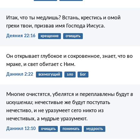
Итак, что ты медлишь? Встань, крестись и омой
грехи твои, призвав имя Господа Иисуса.
Деяния 22:16
крещение
очищать
Он открывает глубокое и сокровенное,
знает, что во
мраке,
и свет обитает с Ним.
Даниил 2:22
всемогущий
зло
Бог
Многие очистятся, убелятся и переплавлены будут
в
искушении
; нечестивые же будут поступать
нечестиво, и не уразумеет сего никто из
нечестивых, а мудрые уразумеют.
Даниил 12:10
очищать
понимать
мудрость