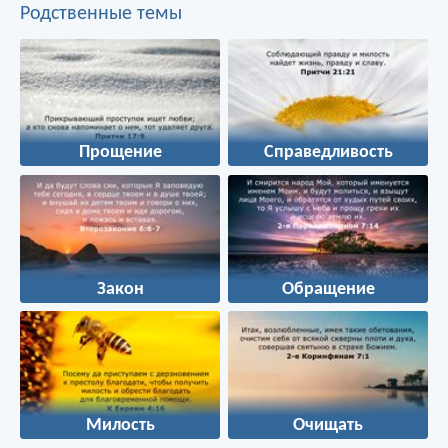
Родственные темы
Прощение
Справедливость
Закон
Обращение
Милость
Очищать