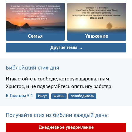
Семья
Уважение
Другие темы ...
Библейский стих дня
Итак стойте в свободе, которую даровал нам
Христос, и не подвергайтесь опять игу рабства.
К Галатам 5:1
Иисус
жизнь
освободитель
Получайте стих из библии каждый день:
Ежедневное уведомление