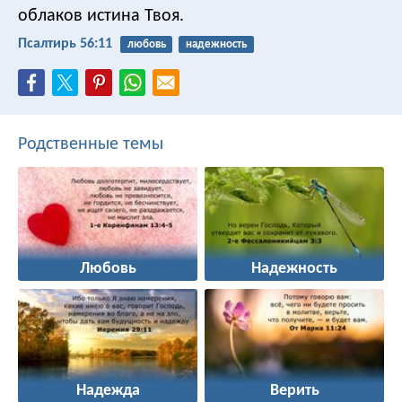
облаков истина Твоя.
Псалтирь 56:11
любовь
надежность
Родственные темы
Любовь
Надежность
Надежда
Верить