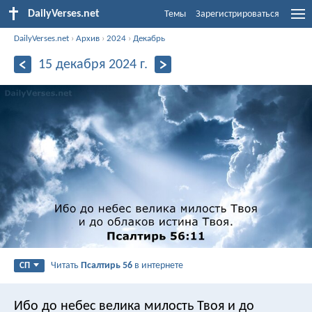
DailyVerses.net
Темы
Зарегистрироваться
DailyVerses.net
›
Архив
›
2024
›
Декабрь
15 декабря 2024 г.
Читать
Псалтирь 56
в интернете
СП
Ибо до небес велика милость Твоя
и до