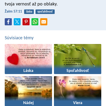
tvoja vernosť až po oblaky.
Žalm 57:11
láska
spoľahlivosť
Súvisiace témy
Láska
Spoľahlivosť
Nádej
Viera