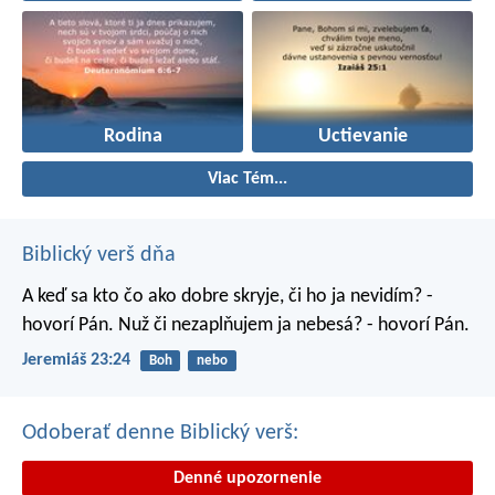
Rodina
Uctievanie
Viac Tém...
Biblický verš dňa
A keď sa kto čo ako dobre skryje, či ho ja nevidím? -
hovorí Pán. Nuž či nezaplňujem ja nebesá? - hovorí Pán.
Jeremiáš 23:24
Boh
nebo
Odoberať denne Biblický verš:
Denné upozornenie