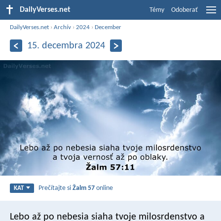
DailyVerses.net
Témy
Odoberať
DailyVerses.net
›
Archív
›
2024
›
December
15. decembra 2024
Prečítajte si
Žalm 57
online
KAT
Lebo až po nebesia siaha tvoje milosrdenstvo
a