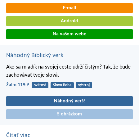
E-mail
Android
Na vašom webe
Náhodný Biblický verš
Ako sa mladík na svojej ceste udrží čistým?
Tak, že bude
zachovávať tvoje slová.
Žalm 119:9
svätosť
Slovo Boha
výstroj
Náhodný verš!
S obrázkom
Čítať viac