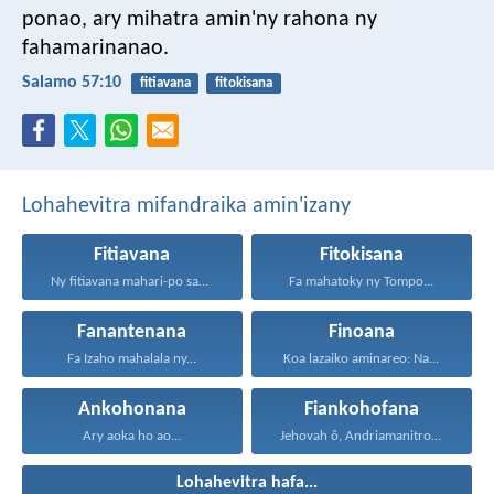
ponao,
ary mihatra amin'ny rahona ny
fahamarinanao.
Salamo 57:10
fitiavana
fitokisana
Lohahevitra mifandraika amin'izany
Fitiavana
Fitokisana
Ny fitiavana mahari-po sady...
Fa mahatoky ny Tompo...
Fanantenana
Finoana
Fa Izaho mahalala ny...
Koa lazaiko aminareo: Na...
Ankohonana
Fiankohofana
Ary aoka ho ao...
Jehovah ô, Andriamanitro Hianao...
Lohahevitra hafa...