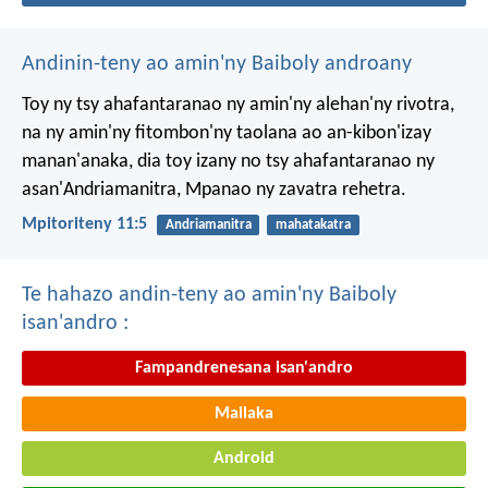
Andinin-teny ao amin'ny Baiboly androany
Toy ny tsy ahafantaranao ny amin'ny alehan'ny rivotra,
na ny amin'ny fitombon'ny taolana ao an-kibon'izay
manan'anaka, dia toy izany no tsy ahafantaranao ny
asan'Andriamanitra, Mpanao ny zavatra rehetra.
Mpitoriteny 11:5
Andriamanitra
mahatakatra
Te hahazo andin-teny ao amin'ny Baiboly
isan'andro :
Fampandrenesana isan'andro
Mailaka
Android