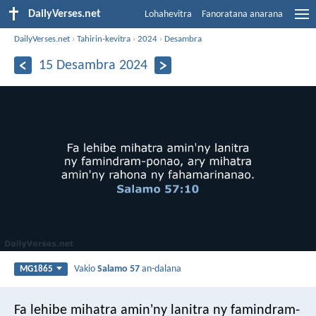
DailyVerses.net
Lohahevitra
Fanoratana anarana
DailyVerses.net
›
Tahirin-kevitra
›
2024
›
Desambra
15 Desambra 2024
Vakio
Salamo 57
an-dalana
MG1865
Fa lehibe mihatra amin'ny lanitra ny famindram-