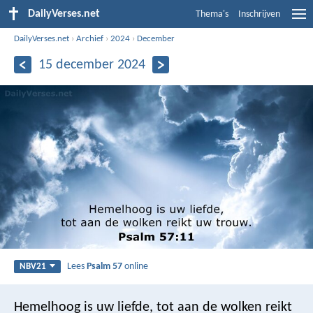
DailyVerses.net
Thema's
Inschrijven
DailyVerses.net
›
Archief
›
2024
›
December
15 december 2024
Lees
Psalm 57
online
NBV21
Hemelhoog is uw liefde,
tot aan de wolken reikt