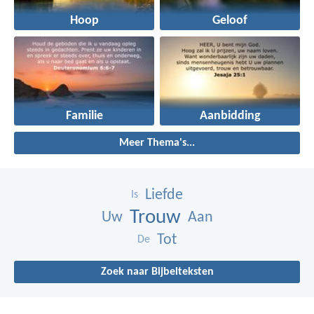
Hoop
Geloof
Familie
Aanbidding
Meer Thema's...
Liefde
Is
Trouw
Uw
Aan
Tot
De
Zoek naar Bijbelteksten