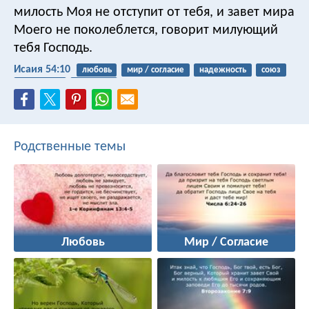
милость Моя не отступит от тебя,
и завет мира
Моего не поколеблется,
говорит милующий
тебя Господь.
Исаия 54:10
любовь
мир / согласие
надежность
союз
сочувствие
доверять
Родственные темы
Любовь
Мир / Согласие