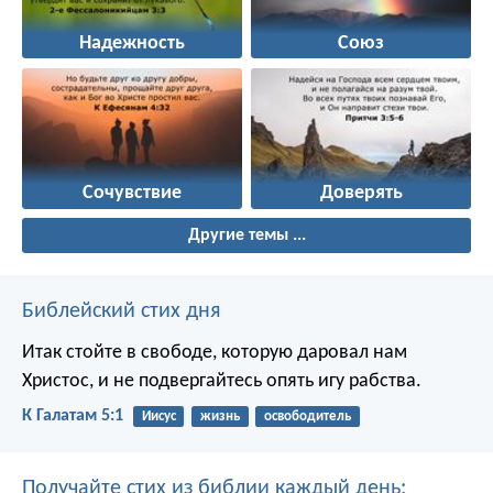
Надежность
Союз
Сочувствие
Доверять
Другие темы ...
Библейский стих дня
Итак стойте в свободе, которую даровал нам
Христос, и не подвергайтесь опять игу рабства.
К Галатам 5:1
Иисус
жизнь
освободитель
Получайте стих из библии каждый день: