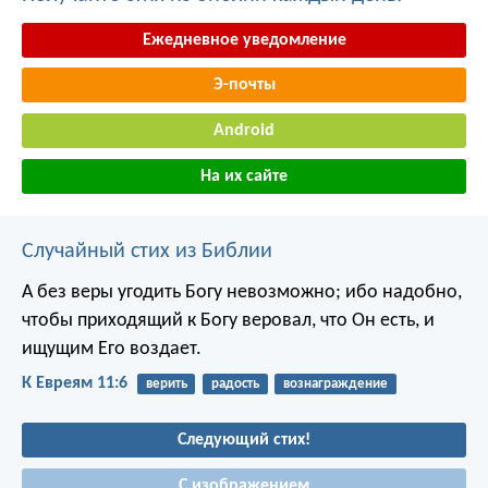
Ежедневное уведомление
Э-почты
Android
На их сайте
Случайный стих из Библии
А без веры угодить Богу невозможно; ибо надобно,
чтобы приходящий к Богу веровал, что Он есть, и
ищущим Его воздает.
К Евреям 11:6
верить
радость
вознаграждение
Следующий стих!
С изображением