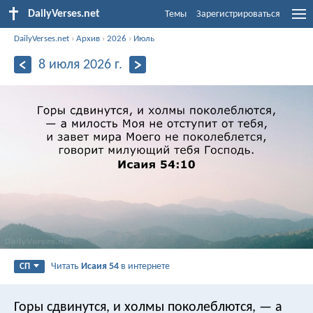
DailyVerses.net
Темы
Зарегистрироваться
DailyVerses.net
›
Архив
›
2026
›
Июль
8 июля 2026 г.
Читать
Исаия 54
в интернете
СП
Горы сдвинутся, и холмы поколеблются,
— а