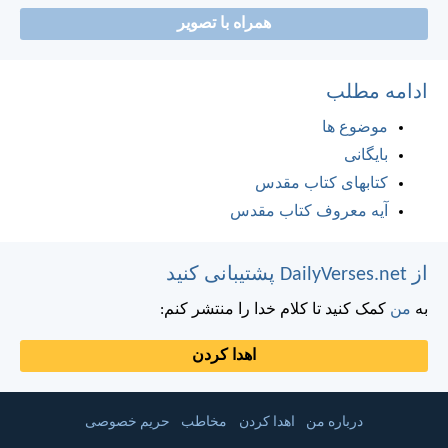
همراه با تصویر
ادامه مطلب
موضوع ها
بایگانی
کتابهای کتاب مقدس
آیه معروف کتاب مقدس
از DailyVerses.net پشتیبانی کنید
به
من
کمک کنید تا کلام خدا را منتشر کنم:
اهدا کردن
درباره من
اهدا کردن
مخاطب
حریم خصوصی