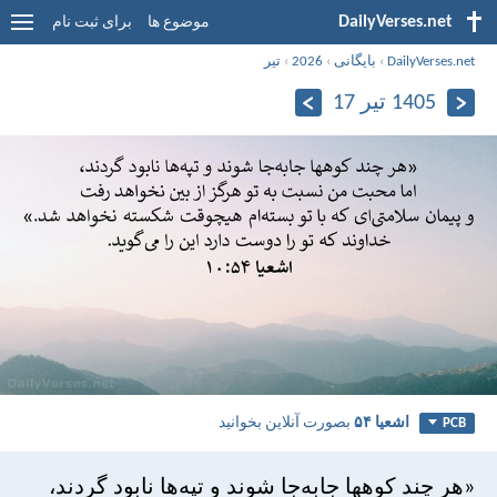
DailyVerses.net
موضوع ها
برای ثبت نام
DailyVerses.net
›
بایگانی
›
2026
›
تیر
1405 تیر 17
اشعيا ۵۴
بصورت آنلاین بخوانید
PCB
«هر چند کوهها جابه‌جا شوند و تپه‌ها نابود گردند،