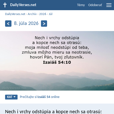
DailyVerses.net
Témy
Odoberať
DailyVerses.net
›
Archív
›
2026
›
Júl
8. júla 2026
Prečítajte si
Izaiáš 54
online
KAT
Nech i vrchy odstúpia
a kopce nech sa otrasú: