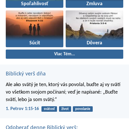
Spoľahlivosť
Zmluva
Súcit
Dôvera
Viac Tém...
Biblický verš dňa
Ale ako svätý je ten, ktorý vás povolal, buďte aj vy svätí
vo všetkom svojom počínaní; veď je napísané: „Buďte
svätí, lebo ja som svätý.“
1. Petrov 1:15-16
svätosť
život
povolanie
Odoberať denne Biblický verš: