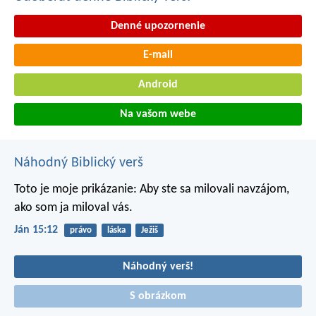
Denné upozornenie
E-mail
Android
Na vašom webe
Náhodný Biblický verš
Toto je moje prikázanie: Aby ste sa milovali navzájom,
ako som ja miloval vás.
Ján 15:12
právo
láska
Ježiš
Náhodný verš!
S obrázkom