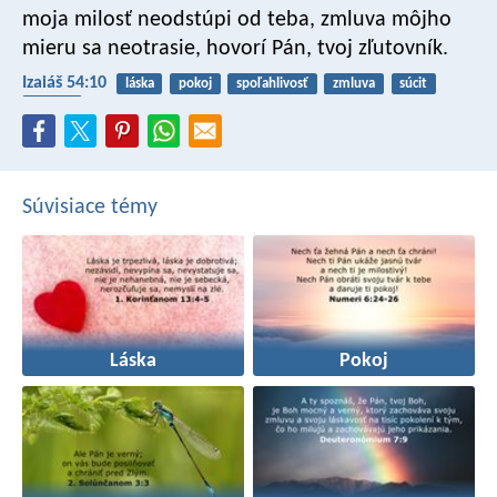
moja milosť neodstúpi od teba,
zmluva môjho
mieru sa neotrasie,
hovorí Pán, tvoj zľutovník.
Izaiáš 54:10
láska
pokoj
spoľahlivosť
zmluva
súcit
dôvera
Súvisiace témy
Láska
Pokoj