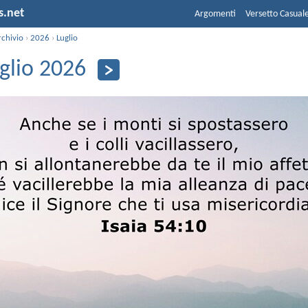
s.net
Argomenti
Versetto Casual
rchivio
›
2026
›
Luglio
uglio 2026