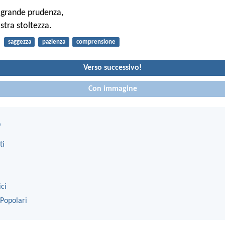
a grande prudenza,
stra stoltezza.
saggezza
pazienza
comprensione
Verso successivo!
Con immagine
o
ti
ici
 Popolari