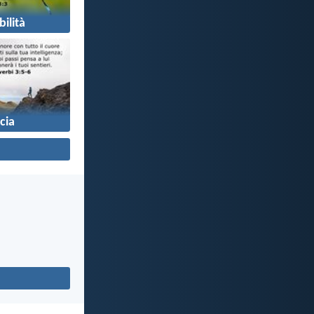
bilità
cia