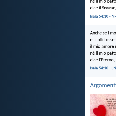
né il mio patt
dice il S
ignore
Isaia 54:10 - N
Anche se i mo
e i colli fosse
il mio amore 
né il mio patt
dice l'Eterno
Isaia 54:10 - L
Argomenti 