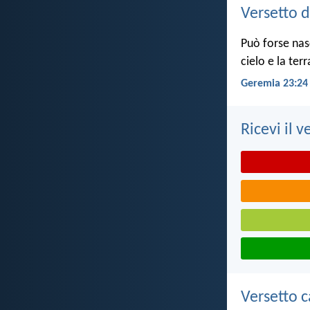
Versetto d
Può forse nas
cielo e la ter
Geremia 23:24
Ricevi il v
Versetto c