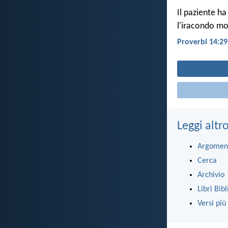
Il paziente h
l'iracondo mo
Proverbi 14:29
Leggi altr
Argomen
Cerca
Archivio
Libri Bibl
Versi più