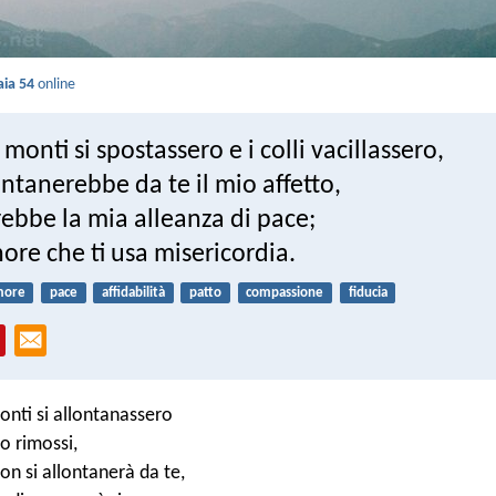
aia 54
online
 monti si spostassero e i colli vacillassero,
ontanerebbe da te il mio affetto,
rebbe la mia alleanza di pace;
gnore che ti usa misericordia.
more
pace
affidabilità
patto
compassione
fiducia
onti si allontanassero
ro rimossi,
on si allontanerà da te,