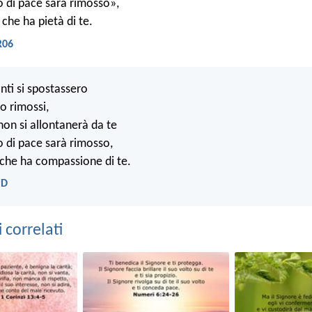
o di pace sarà rimosso»,
, che ha pietà di te.
R06
nti si spostassero
ro rimossi,
non si allontanerà da te
o di pace sarà rimosso,
, che ha compassione di te.
ND
correlati