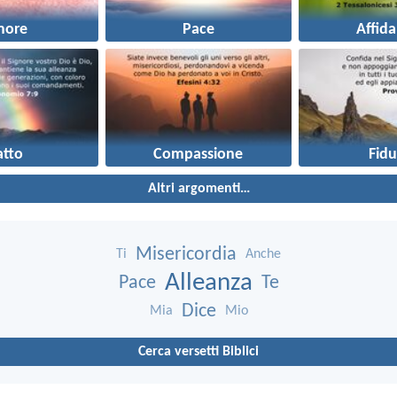
more
Pace
Affida
atto
Compassione
Fidu
Altri argomenti…
Misericordia
Ti
Anche
Alleanza
Pace
Te
Dice
Mia
Mio
Cerca versetti Biblici