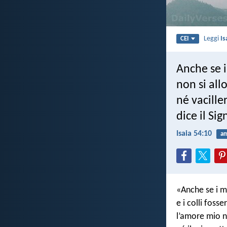
Leggi
Is
CEI
Anche se i
non si all
né vacille
dice il Si
Isaia 54:10
a
«Anche se i m
e i colli fosse
l’amore mio n