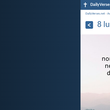
DailyVerse
DailyVerses.net
›
A
8 l