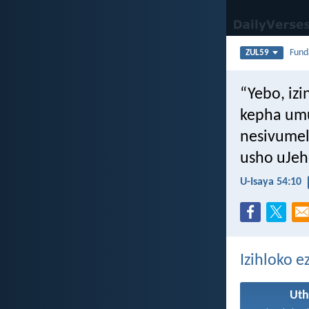
Fun
ZUL59
“Yebo, iz
kepha um
nesivumel
usho uJe
U-Isaya 54:10
Izihloko e
Ut