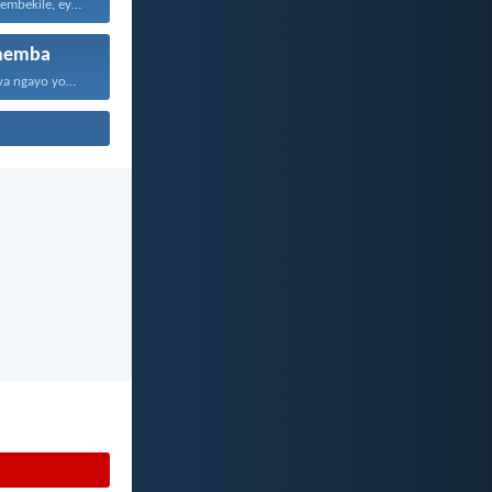
Kepha iNkosi ithembekile, eyakuniqinisa...
hemba
Themba kuJehova ngayo yonke...