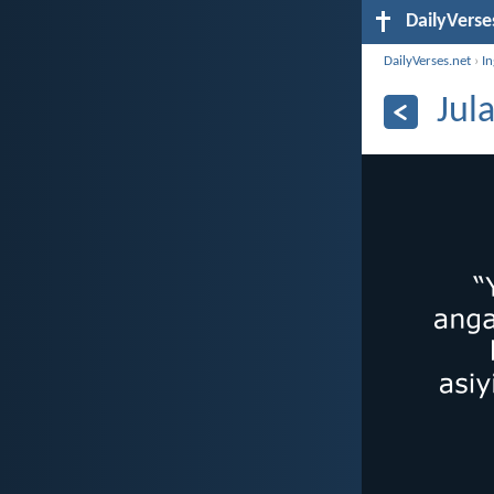
DailyVerse
DailyVerses.net
›
I
Jul