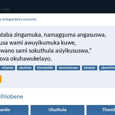
da
U-Isaya 54
ku-intanethi
intaba zingamuka, namagquma angasuswa,
usa wami awuyikumuka kuwe,
wano sami sokuthula asiyikususwa,”
hova okuhawukelayo.
uthando
ukuthula
thembekile
isivumelwano
ububele
ukwethe
zihlobene
hando
Ukuthula
Themb