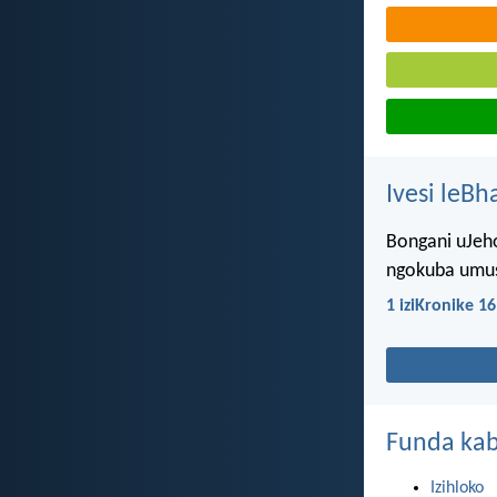
Ivesi leBh
Bongani uJeh
ngokuba umu
1 iziKronike 16
Funda kab
Izihloko