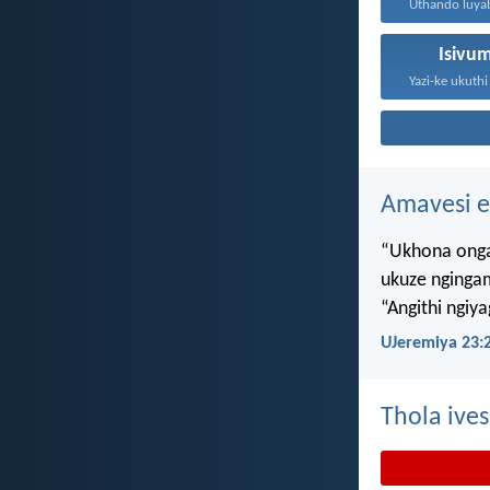
Isivu
Amavesi e
“Ukhona onga
ukuze nginga
“Angithi ngiy
UJeremiya 23:
Thola ives