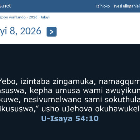
s.net
Izihloko
Ivesi elingahle
ngobo yomlando
›
2026
›
Julayi
ayi 8, 2026