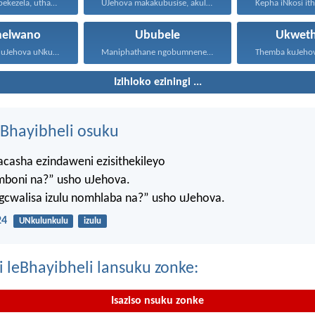
Uthando luyabekezela, uthando lumnene...
UJehova makakubusise, akulondoloze; uJehova...
melwano
Ububele
Ukwet
Yazi-ke ukuthi uJehova uNkulunkulu...
Maniphathane ngobumnene, nihawukelane, nithethelelane...
Izihloko eziningi ...
Bhayibheli osuku
casha ezindaweni ezisithekileyo
mboni na?” usho uJehova.
agcwalisa izulu nomhlaba na?” usho uJehova.
24
UNkulunkulu
izulu
i leBhayibheli lansuku zonke:
Isaziso nsuku zonke