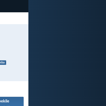
mba
ekile