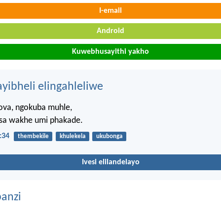
I-email
Android
Kuwebhusayithi yakho
ayibheli elingahleliwe
ova, ngokuba muhle,
sa wakhe umi phakade.
:34
thembekile
khulekela
ukubonga
Ivesi elilandelayo
anzi