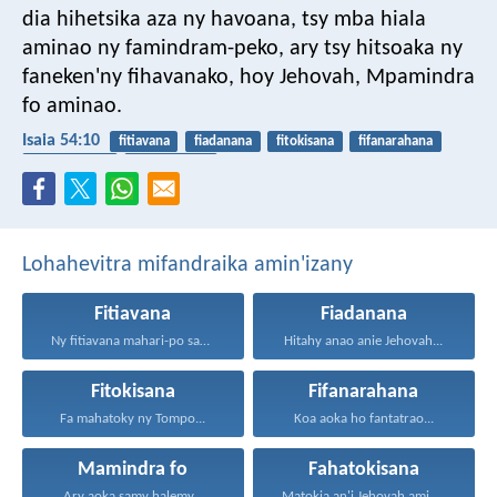
dia hihetsika aza ny havoana, tsy mba hiala
aminao ny famindram-peko, ary tsy hitsoaka ny
faneken'ny fihavanako, hoy Jehovah, Mpamindra
fo aminao.
Isaia 54:10
fitiavana
fiadanana
fitokisana
fifanarahana
mamindra fo
fahatokisana
Lohahevitra mifandraika amin'izany
Fitiavana
Fiadanana
Ny fitiavana mahari-po sady...
Hitahy anao anie Jehovah...
Fitokisana
Fifanarahana
Fa mahatoky ny Tompo...
Koa aoka ho fantatrao...
Mamindra fo
Fahatokisana
Ary aoka samy halemy...
Matokia an'i Jehovah amin'ny...