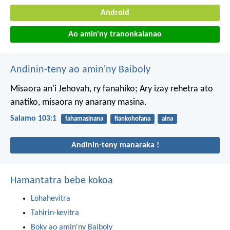
Android
Ao amin'ny tranonkalanao
Andinin-teny ao amin'ny Baiboly
Misaora an'i Jehovah, ry fanahiko;
Ary izay rehetra ato
anatiko, misaora ny anarany masina.
Salamo 103:1
fahamasinana
fiankohofana
aina
Andinin-teny manaraka !
Hamantatra bebe kokoa
Lohahevitra
Tahirin-kevitra
Boky ao amin'ny Baiboly