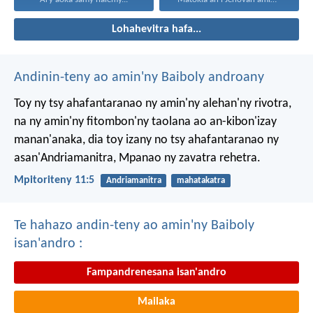
Lohahevitra hafa...
Andinin-teny ao amin'ny Baiboly androany
Toy ny tsy ahafantaranao ny amin'ny alehan'ny rivotra,
na ny amin'ny fitombon'ny taolana ao an-kibon'izay
manan'anaka, dia toy izany no tsy ahafantaranao ny
asan'Andriamanitra, Mpanao ny zavatra rehetra.
Mpitoriteny 11:5
Andriamanitra
mahatakatra
Te hahazo andin-teny ao amin'ny Baiboly
isan'andro :
Fampandrenesana isan'andro
Mailaka