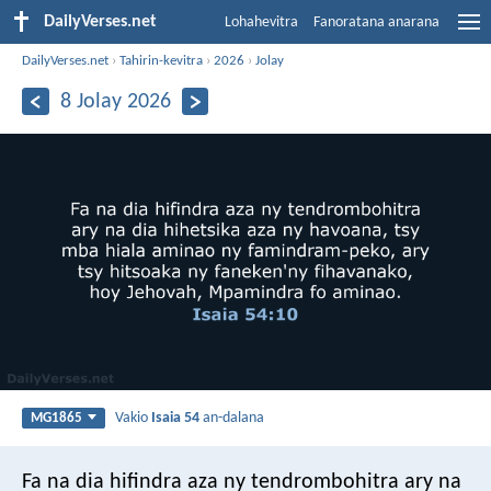
DailyVerses.net
Lohahevitra
Fanoratana anarana
DailyVerses.net
›
Tahirin-kevitra
›
2026
›
Jolay
8 Jolay 2026
Vakio
Isaia 54
an-dalana
MG1865
Fa na dia hifindra aza ny tendrombohitra ary na