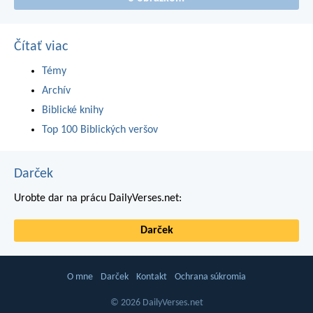
Čítať viac
Témy
Archív
Biblické knihy
Top 100 Biblických veršov
Darček
Urobte dar na prácu DailyVerses.net:
Darček
O mne
Darček
Kontakt
Ochrana súkromia
© 2026 DailyVerses.net