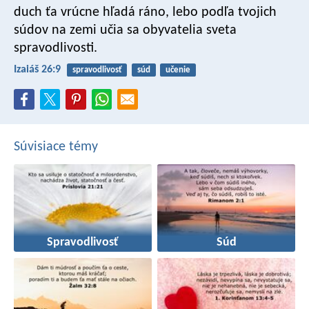
duch ťa vrúcne hľadá ráno,
lebo podľa tvojich
súdov na zemi učia sa obyvatelia sveta
spravodlivosti.
Izaiáš 26:9
spravodlivosť
súd
učenie
Súvisiace témy
Spravodlivosť
Súd