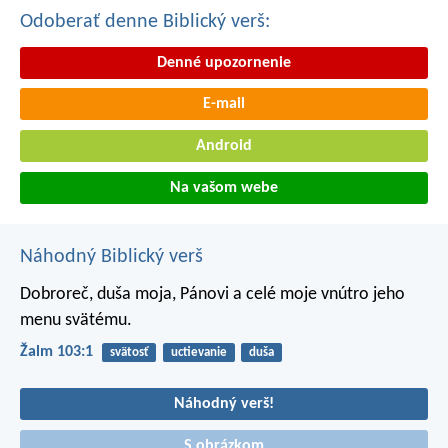
Odoberať denne Biblický verš:
Denné upozornenie
E-mail
Android
Na vašom webe
Náhodný Biblický verš
Dobroreč, duša moja, Pánovi
a celé moje vnútro jeho
menu svätému.
Žalm 103:1
svätosť
uctievanie
duša
Náhodný verš!
S obrázkom