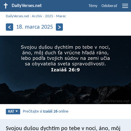
DailyVerses.net
Témy
Odoberať
DailyVerses.net
›
Archív
›
2025
›
Marec
18. marca 2025
Prečítajte si
Izaiáš 26
online
KAT
Svojou dušou dychtím po tebe v noci, áno, môj