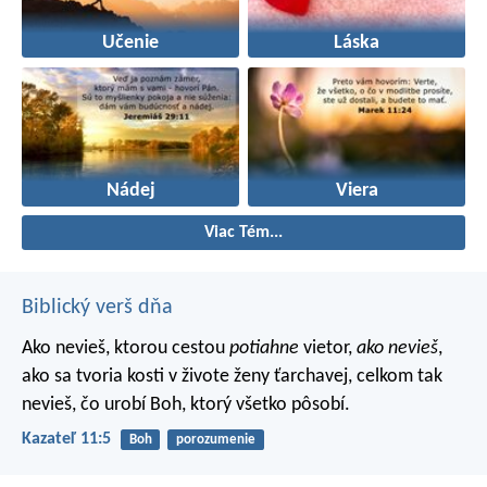
Učenie
Láska
Nádej
Viera
Viac Tém...
Biblický verš dňa
Ako nevieš, ktorou cestou
potiahne
vietor,
ako nevieš
,
ako sa tvoria kosti v živote ženy ťarchavej, celkom tak
nevieš, čo urobí Boh, ktorý všetko pôsobí.
Kazateľ 11:5
Boh
porozumenie