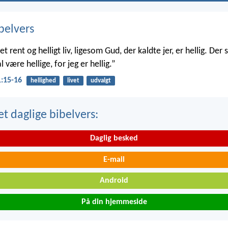
belvers
et rent og helligt liv, ligesom Gud, der kaldte jer, er hellig. Der s
l være hellige, for jeg er hellig.”
1:15-16
hellighed
livet
udvalgt
t daglige bibelvers:
Daglig besked
E-mail
Android
På din hjemmeside