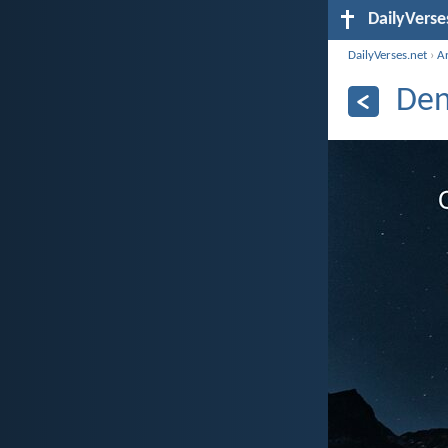
DailyVerse
DailyVerses.net
›
A
Den