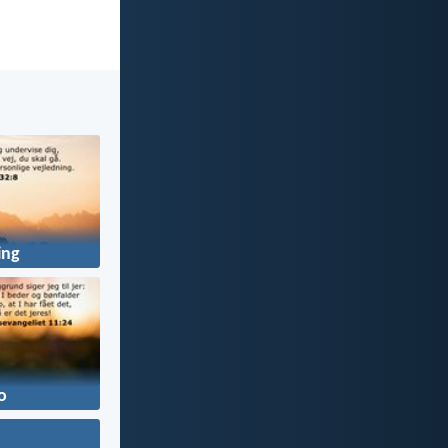
ing
o