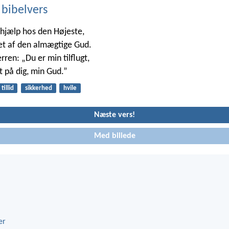
 bibelvers
 hjælp hos den Højeste,
tet af den almægtige Gud.
erren: „Du er min tilflugt,
gt på dig, min Gud.”
tillid
sikkerhed
hvile
Næste vers!
Med billede
er