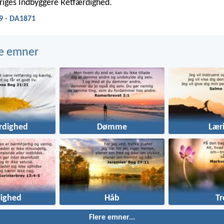
riges Indbyggere Retfærdighed.
:9 - DA1871
e emner
rdighed
Dømme
Lær
lighed
Håb
Tr
Flere emner...