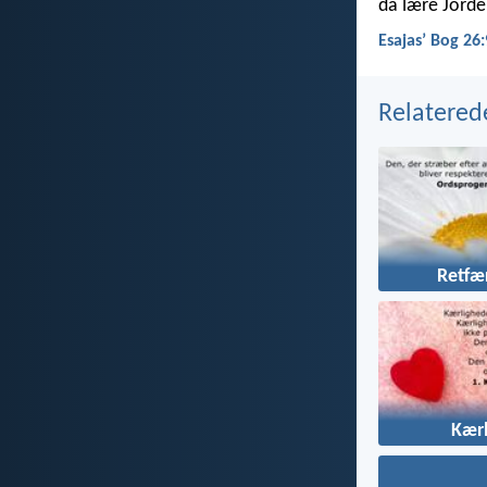
da lære Jorde
Esajasʼ Bog 26
Relatered
Retfæ
Kær