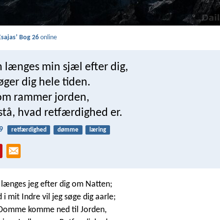
Esajasʼ Bog 26
online
 længes min sjæl efter dig,
ger dig hele tiden.
om rammer jorden,
orstå, hvad retfærdighed er.
9
retfærdighed
dømme
læring
længes jeg efter dig om Natten;
 mit Indre vil jeg søge dig aarle;
e Domme komme ned til Jorden,