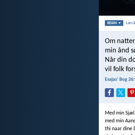
Læs
BDAN
Om natten
min ånd sø
Når din d
vil folk f
Esajasʼ Bog 26:
Med min Sjæl 
med min Aand i
thi naar din