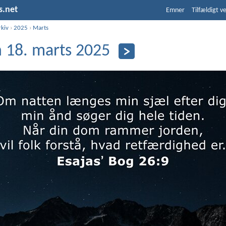
s.net
Emner
Tilfældigt v
rkiv
›
2025
›
Marts
 18. marts 2025