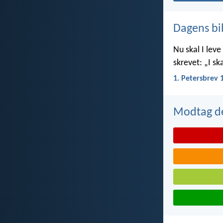
Dagens bi
Nu skal I leve 
skrevet: „I ska
1. Petersbrev 
Modtag de