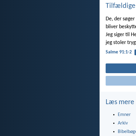
Tilfældige
De, der søger
bliver beskyt
Jeg siger til H
jeg stoler try
Salme 91:1-2
Læs mere
Emner
Arkiv
Bibelbøg