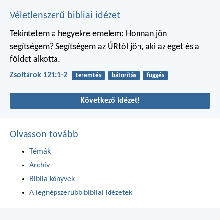
Véletlenszerű bibliai idézet
Tekintetem a hegyekre emelem:
Honnan jön
segítségem?
Segítségem az ÚRtól jön,
aki az eget és a
földet alkotta.
Zsoltárok 121:1-2
teremtés
bátorítás
függés
Következő idézet!
Olvasson tovább
Témák
Archív
Biblia könyvek
A legnépszerűbb bibliai idézetek