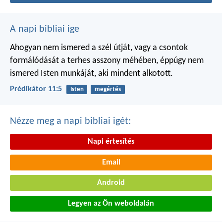
A napi bibliai ige
Ahogyan nem ismered a szél útját,
vagy a csontok
formálódását
a terhes asszony méhében,
éppúgy nem
ismered Isten munkáját,
aki mindent alkotott.
Prédikátor 11:5
Isten
megértés
Nézze meg a napi bibliai igét:
Napi értesítés
Email
Android
Legyen az Ön weboldalán