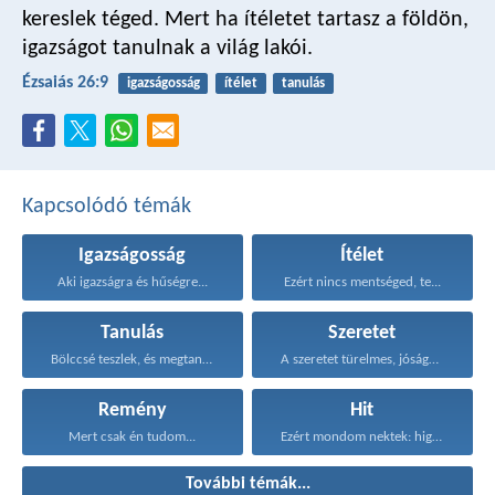
kereslek téged.
Mert ha ítéletet tartasz a földön,
igazságot tanulnak a világ lakói.
Ézsaiás 26:9
igazságosság
ítélet
tanulás
Kapcsolódó témák
Igazságosság
Ítélet
Aki igazságra és hűségre...
Ezért nincs mentséged, te...
Tanulás
Szeretet
Bölccsé teszlek, és megtanítalak...
A szeretet türelmes, jóságos...
Remény
Hit
Mert csak én tudom...
Ezért mondom nektek: higgyétek...
További témák...