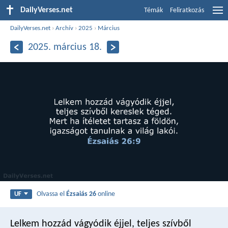
DailyVerses.net
Témák
Feliratkozás
DailyVerses.net
›
Archív
›
2025
›
Március
2025. március 18.
Olvassa el
Ézsaiás 26
online
UF
Lelkem hozzád vágyódik éjjel,
teljes szívből