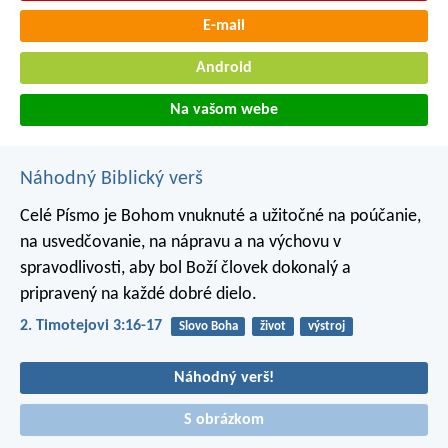
E-mail
Android
Na vašom webe
Náhodný Biblický verš
Celé Písmo je Bohom vnuknuté a užitočné na poúčanie,
na usvedčovanie, na nápravu a na výchovu v
spravodlivosti, aby bol Boží človek dokonalý a
pripravený na každé dobré dielo.
2. Timotejovi 3:16-17
Slovo Boha
život
výstroj
Náhodný verš!
S obrázkom