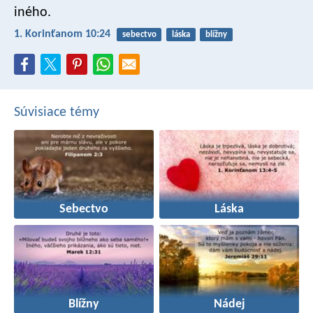
iného.
1. Korinťanom 10:24
sebectvo
láska
blížny
Súvisiace témy
Sebectvo
Láska
Blížny
Nádej