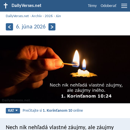
DailyVerses.net
Témy
Odoberať
DailyVerses.net
›
Archív
›
2026
›
Jún
6. júna 2026
Prečítajte si
1. Korinťanom 10
online
KAT
Nech nik nehľadá vlastné záujmy, ale záujmy