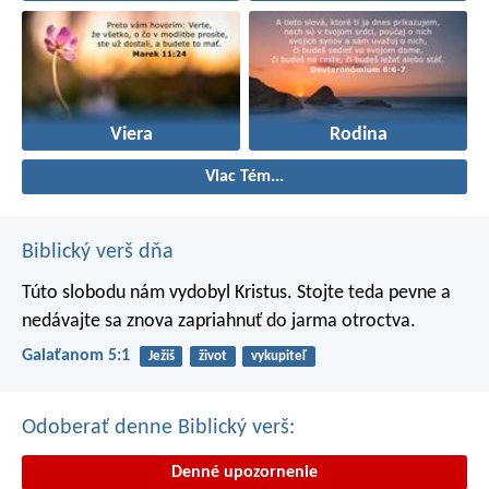
Viera
Rodina
Viac Tém...
Biblický verš dňa
Túto slobodu nám vydobyl Kristus. Stojte teda pevne a
nedávajte sa znova zapriahnuť do jarma otroctva.
Galaťanom 5:1
Ježiš
život
vykupiteľ
Odoberať denne Biblický verš:
Denné upozornenie