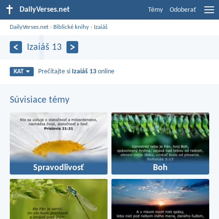
DailyVerses.net
Témy
Odoberať
DailyVerses.net
›
Biblické knihy
›
Izaiáš
Izaiáš 13
Prečítajte si
Izaiáš 13
online
KAT
Súvisiace témy
Spravodlivosť
Boh