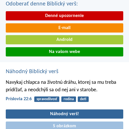
Odoberať denne Biblický verš:
Denné upozornenie
E-mail
Android
Na vašom webe
Náhodný Biblický verš
Navykaj chlapca na životnú dráhu,
ktorej sa mu treba
pridŕžať, a neodchýli sa od nej ani v starobe.
Príslovia 22:6
spravodlivosť
rodina
deti
Náhodný verš!
S obrázkom