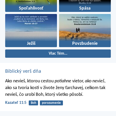
Spoľahlivosť
Spása
Ježiš
Povzbudenie
Viac Tém...
Biblický verš dňa
Ako nevieš, ktorou cestou
potiahne
vietor,
ako nevieš
,
ako sa tvoria kosti v živote ženy ťarchavej, celkom tak
nevieš, čo urobí Boh, ktorý všetko pôsobí.
Kazateľ 11:5
Boh
porozumenie