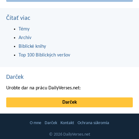
Čítať viac
Témy
Archív
Biblické knihy
Top 100 Biblických veršov
Darček
Urobte dar na prácu DailyVerses.net:
Darček
O mne
Darček
Kontakt
Ochrana súkromia
© 2026 DailyVerses.net