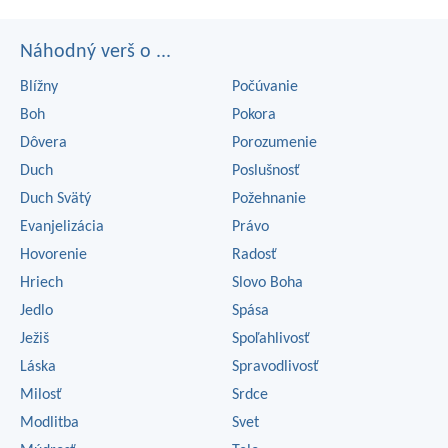
Náhodný verš o ...
Blížny
Počúvanie
Boh
Pokora
Dôvera
Porozumenie
Duch
Poslušnosť
Duch Svätý
Požehnanie
Evanjelizácia
Právo
Hovorenie
Radosť
Hriech
Slovo Boha
Jedlo
Spása
Ježiš
Spoľahlivosť
Láska
Spravodlivosť
Milosť
Srdce
Modlitba
Svet