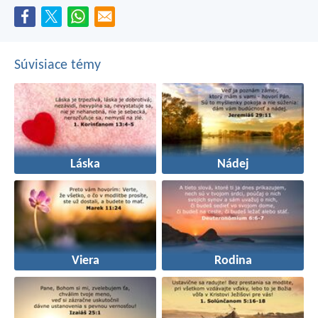
Súvisiace témy
Láska
Nádej
Viera
Rodina