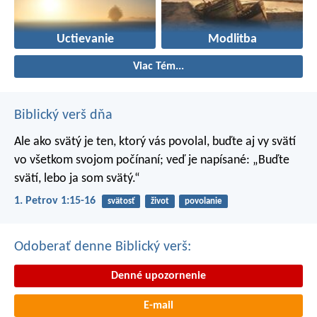
Uctievanie
Modlitba
Viac Tém...
Biblický verš dňa
Ale ako svätý je ten, ktorý vás povolal, buďte aj vy svätí
vo všetkom svojom počínaní; veď je napísané: „Buďte
svätí, lebo ja som svätý.“
1. Petrov 1:15-16
svätosť
život
povolanie
Odoberať denne Biblický verš:
Denné upozornenie
E-mail