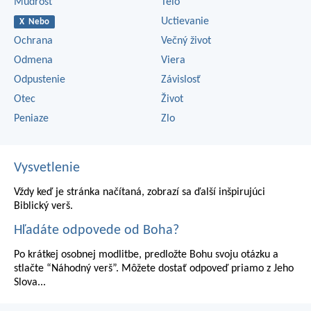
Múdrosť
Telo
Uctievanie
X Nebo
Ochrana
Večný život
Odmena
Viera
Odpustenie
Závislosť
Otec
Život
Peniaze
Zlo
Vysvetlenie
Vždy keď je stránka načítaná, zobrazí sa ďalší inšpirujúci
Biblický verš.
Hľadáte odpovede od Boha?
Po krátkej osobnej modlitbe, predložte Bohu svoju otázku a
stlačte “Náhodný verš”. Môžete dostať odpoveď priamo z Jeho
Slova...