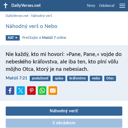
DailyVerses.net
Témy
Odoberať
DailyVerses.net
›
Náhodný verš
Náhodný verš o Nebo
Prečítajte si
Matúš 7
online
KAT
Nie každý, kto mi hovorí: »Pane, Pane,« vojde do
nebeského kráľovstva, ale iba ten, kto plní vôľu
môjho Otca, ktorý je na nebesiach.
Matúš 7:21
poslušnosť
spása
kráľovstvo
nebo
Otec
Náhodný verš!
S obrázkom