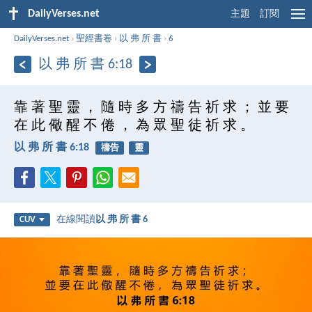
DailyVerses.net
主題
訂閱
DailyVerses.net
›
聖經書卷
›
以 弗 所 書
›
6
以 弗 所 書 6:18
靠 著 聖 靈 ， 隨 時 多 方 禱 告 祈 求 ； 並 要
在 此 儆 醒 不 倦 ， 為 眾 聖 徒 祈 求 。
以 弗 所 書 6:18
禱告
靈
在線閱讀
以 弗 所 書 6
CUV