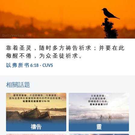
靠 着 圣 灵 ， 随 时 多 方 祷 告 祈 求 ； 并 要 在 此
儆 醒 不 倦 ， 为 众 圣 徒 祈 求 。
以 弗 所 书 6:18 - CUVS
相關話題
禱告
靈