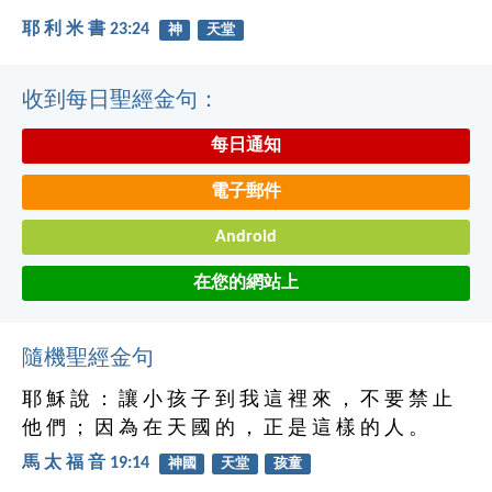
耶 利 米 書 23:24
神
天堂
收到每日聖經金句：
每日通知
電子郵件
Android
在您的網站上
隨機聖經金句
耶 穌 說 ： 讓 小 孩 子 到 我 這 裡 來 ， 不 要 禁 止
他 們 ； 因 為 在 天 國 的 ， 正 是 這 樣 的 人 。
馬 太 福 音 19:14
神國
天堂
孩童