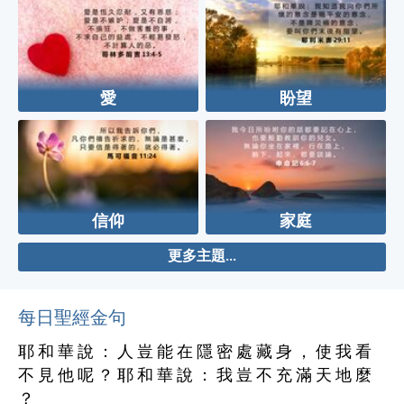
愛
盼望
信仰
家庭
更多主題...
每日聖經金句
耶 和 華 說 ： 人 豈 能 在 隱 密 處 藏 身 ， 使 我 看
不 見 他 呢 ？ 耶 和 華 說 ： 我 豈 不 充 滿 天 地 麼
？